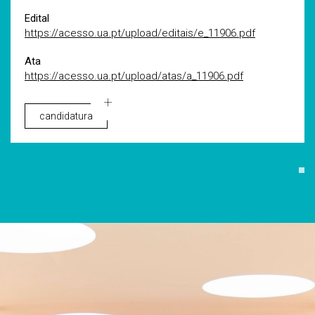
Edital
https://acesso.ua.pt/upload/editais/e_11906.pdf
Ata
https://acesso.ua.pt/upload/atas/a_11906.pdf
candidatura