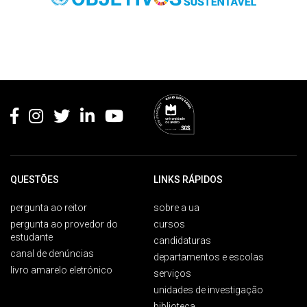
Rodapé
QUESTÕES
LINKS RÁPIDOS
pergunta ao reitor
sobre a ua
pergunta ao provedor do
cursos
estudante
candidaturas
canal de denúncias
departamentos e escolas
livro amarelo eletrónico
serviços
unidades de investigação
biblioteca