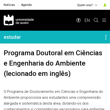
Notícias
Agenda
Quem sou?
Navegação Principal
EN
Navegação Lateral
estudar
Programa Doutoral em Ciências
e Engenharia do Ambiente
(lecionado em inglês)
O Programa de Doutoramento em Ciências e Engenharia do
Ambiente proporciona aos estudantes uma compreensão
alargada e sistemática desta área, dotando-os dos
conhecimentos e competências necessários para enfrentar