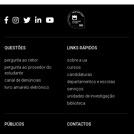
Rodapé
QUESTÕES
LINKS RÁPIDOS
pergunta ao reitor
sobre a ua
pergunta ao provedor do
cursos
estudante
candidaturas
canal de denúncias
departamentos e escolas
livro amarelo eletrónico
serviços
unidades de investigação
biblioteca
PÚBLICOS
CONTACTOS