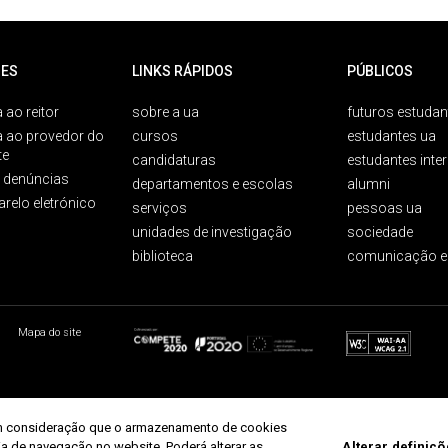
ES
LINKS RÁPIDOS
PÚBLICOS
 ao reitor
sobre a ua
futuros estudan
a ao provedor do
cursos
estudantes ua
te
candidaturas
estudantes inte
e denúncias
departamentos e escolas
alumni
arelo eletrónico
serviços
pessoas ua
unidades de investigação
sociedade
biblioteca
comunicação e
Mapa do site
r em consideração que o armazenamento de cookies
ria de navegação no website. Poderá alterar as
Alterar definiç