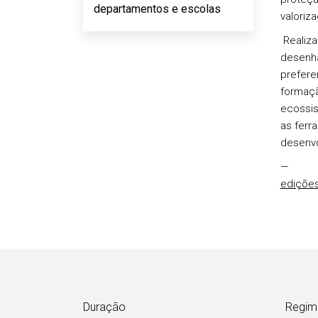
departamentos e escolas
valoriz
Realiza
desenha
prefere
formaçã
ecossis
as ferr
desenvo
—
edições
Duração
Regim