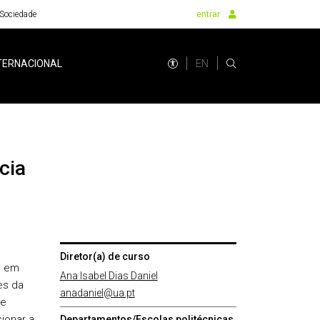
Sociedade
entrar
EN
TERNACIONAL
Diretor(a) de curso
o em
Ana Isabel Dias Daniel
es da
anadaniel@ua.pt
 e
ionar a
Departamentos/Escolas politécnicas