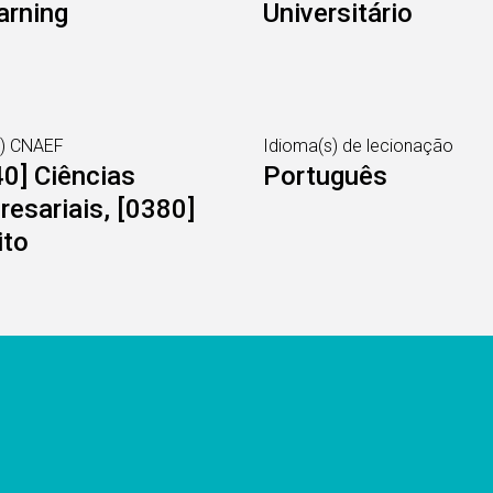
arning
Universitário
s) CNAEF
Idioma(s) de lecionação
0] Ciências
Português
esariais, [0380]
ito