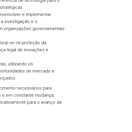
sferência de tecnologia para o
stratégicas.
senvolver e implementar
 a investigação e o
em organizações governamentais
lizar-se na proteção da
nça legal de inovações e
as, utilizando os
oportunidades de mercado e
ançados.
cimento necessários para
s e em constante mudança,
ificativamente para o avanço da