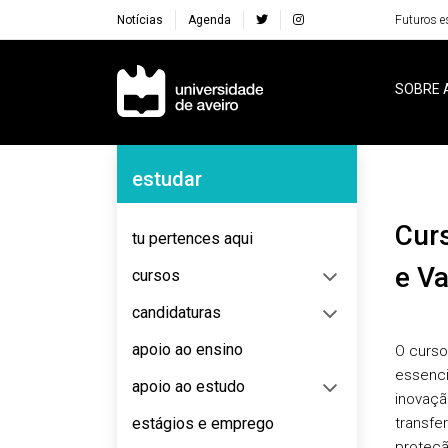
Notícias
Agenda
Futuros e
Navegação Principal
SOBRE 
Navegação Lateral
estudar
Curso de Especialização em Transferência
tu pertences aqui
e V
cursos
candidaturas
apoio ao ensino
O curs
essenci
apoio ao estudo
inovaçã
estágios e emprego
transfe
proteçã