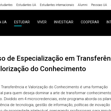
studantes
Estudantes UA
Estudantes internacionais
Alumni
Pessoas UA
A UA
ESTUDAR
VIVER
INVESTIGAR
COOPERAR
IN
alorização do Conhecimento
o
Transferência e Valorização do Conhecimento
é uma formação
al para quem deseja dominar a arte de transformar conheciment
o. Dividido em 4 microcredenciais, este programa aborda os pilar
rência de tecnologia, gestão de informação, políticas de inovação
o da propriedade intelectual, preparando profissionais para impuls