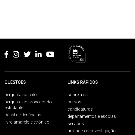
Rodapé
QUESTÕES
LINKS RÁPIDOS
pergunta ao reitor
sobre a ua
pergunta ao provedor do
cursos
estudante
candidaturas
canal de denúncias
departamentos e escolas
livro amarelo eletrónico
serviços
unidades de investigação