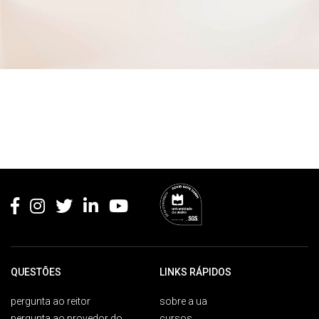
Rodapé
QUESTÕES
LINKS RÁPIDOS
pergunta ao reitor
sobre a ua
pergunta ao provedor do
cursos