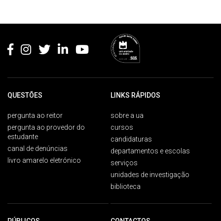
Rodapé
QUESTÕES
LINKS RÁPIDOS
pergunta ao reitor
sobre a ua
pergunta ao provedor do
cursos
estudante
candidaturas
canal de denúncias
departamentos e escolas
livro amarelo eletrónico
serviços
unidades de investigação
biblioteca