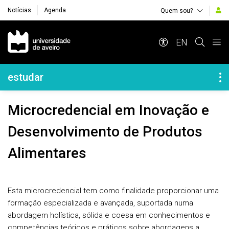
Notícias
Agenda
Quem sou?
Navegação Principal
EN
Navegação Lateral
estudar
Microcredencial em Inovação e
Desenvolvimento de Produtos
Alimentares
Esta microcredencial tem como finalidade proporcionar uma
formação especializada e avançada, suportada numa
abordagem holística, sólida e coesa em conhecimentos e
competências teóricos e práticos sobre abordagens a