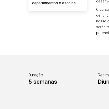
desenvo
departamentos e escolas
O curso
de func
nosso q
serão t
potenci
Duração
Regim
5 semanas
Diur