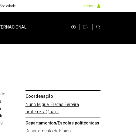
Sociedade
entrar
EN
TERNACIONAL
ão,
Coordenação
s
Nuno Miguel Freitas Ferreira
m
nmferreira@ua.pt
do
os
Departamentos/Escolas politécnicas
Departamento de Física