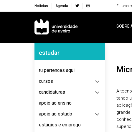
Notícias
Agenda
Futuros e
Navegação Principal
SOBRE 
Navegação Lateral
estudar
Mi
tu pertences aqui
cursos
A tecno
candidaturas
tendo u
apoio ao ensino
aplicaç
grande 
apoio ao estudo
conheci
estágios e emprego
superio