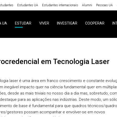
studantes
Estudantes UA
Estudantes internacionais
Alumni
Pessoas UA
A UA
ESTUDAR
VIVER
INVESTIGAR
COOPERAR
IN
crocredencial em Tecnologia Laser
logia laser é uma área em franco crescimento e constante evoluç
m inegável impacto quer na ciência fundamental quer em múltipla
ões, desde as mais triviais no nosso dia a dia mas, sobretudo, co
destaque para as aplicações nas indústrias. Deste modo, um sóli
mento de base é fundamental para que quadros técnicos/quadr
res/gestores possam acompanhar e envolver-se em novos