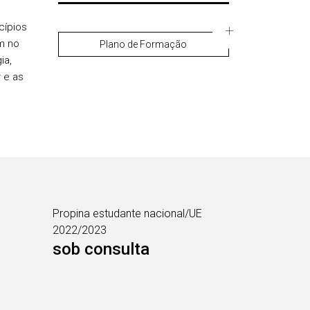
cípios
m no
Plano de Formação
ia,
 e as
Propina estudante nacional/UE
2022/2023
sob consulta