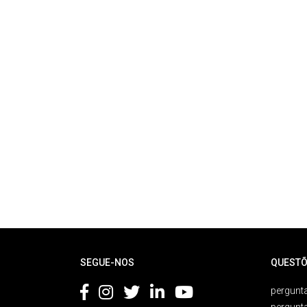
Rodapé
SEGUE-NOS
QUESTÕ
pergunta