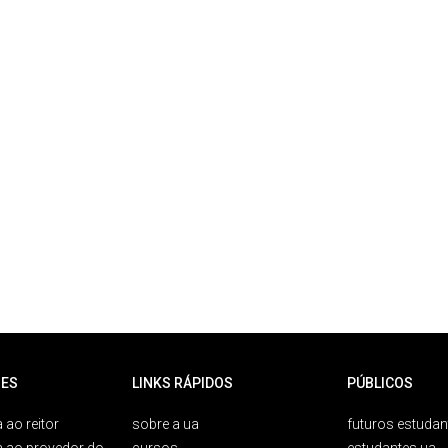
ES
LINKS RÁPIDOS
PÚBLICOS
 ao reitor
sobre a ua
futuros estudan