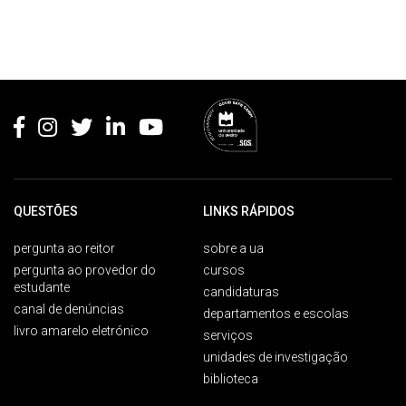
Rodapé
QUESTÕES
LINKS RÁPIDOS
pergunta ao reitor
sobre a ua
pergunta ao provedor do
cursos
estudante
candidaturas
canal de denúncias
departamentos e escolas
livro amarelo eletrónico
serviços
unidades de investigação
biblioteca