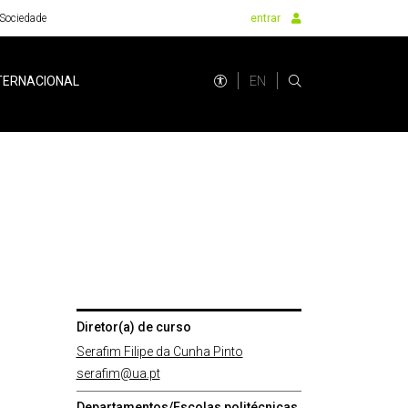
Sociedade
entrar
EN
TERNACIONAL
Diretor(a) de curso
Serafim Filipe da Cunha Pinto
serafim@ua.pt
Departamentos/Escolas politécnicas