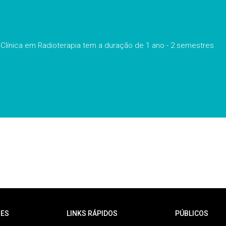
Clínica em Radioterapia tem a duração de 1 ano - 2 semestres
ES
LINKS RÁPIDOS
PÚBLICOS