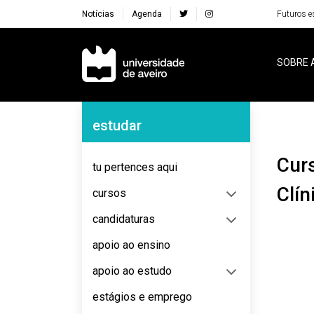
Notícias
Agenda
Futuros e
Navegação Principal
SOBRE 
Navegação Lateral
estudar
Curso de Especialização em Dosimetria
tu pertences aqui
Clín
cursos
candidaturas
apoio ao ensino
apoio ao estudo
estágios e emprego