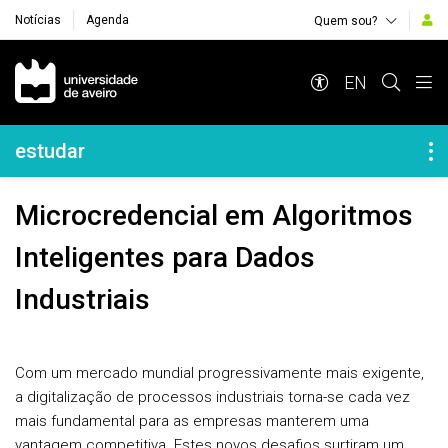
Notícias
Agenda
Quem sou?
Navegação Principal
EN
Navegação Lateral
estudar
Microcredencial em Algoritmos
Inteligentes para Dados
Industriais
Com um mercado mundial progressivamente mais exigente,
a digitalização de processos industriais torna-se cada vez
mais fundamental para as empresas manterem uma
vantagem competitiva. Estes novos desafios surtiram um