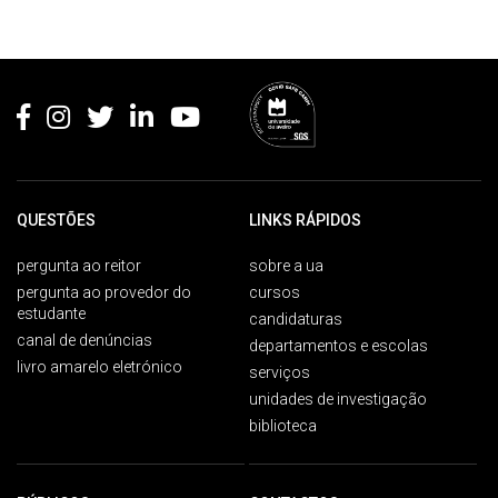
Rodapé
QUESTÕES
LINKS RÁPIDOS
pergunta ao reitor
sobre a ua
pergunta ao provedor do
cursos
estudante
candidaturas
canal de denúncias
departamentos e escolas
livro amarelo eletrónico
serviços
unidades de investigação
biblioteca