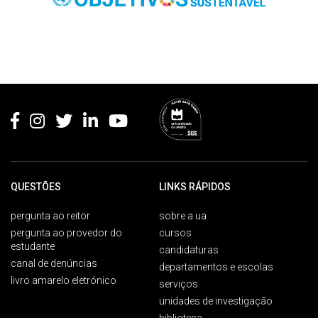
Rodapé
QUESTÕES
LINKS RÁPIDOS
pergunta ao reitor
sobre a ua
pergunta ao provedor do
cursos
estudante
candidaturas
canal de denúncias
departamentos e escolas
livro amarelo eletrónico
serviços
unidades de investigação