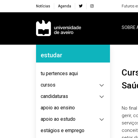
Notícias
Agenda
Futuros e
Navegação Principal
SOBRE 
Navegação Lateral
estudar
Curso de Especialização em Gestão da
tu pertences aqui
Saú
cursos
candidaturas
apoio ao ensino
No fina
gerir, 
apoio ao estudo
serviço
estágios e emprego
conceit
setor d