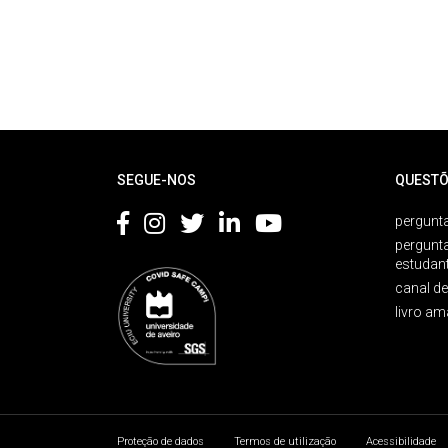
Rodapé
SEGUE-NOS
QUESTÕ
pergunta
pergunt
estudan
canal d
livro am
Proteção de dados
Termos de utilização
Acessibilidade