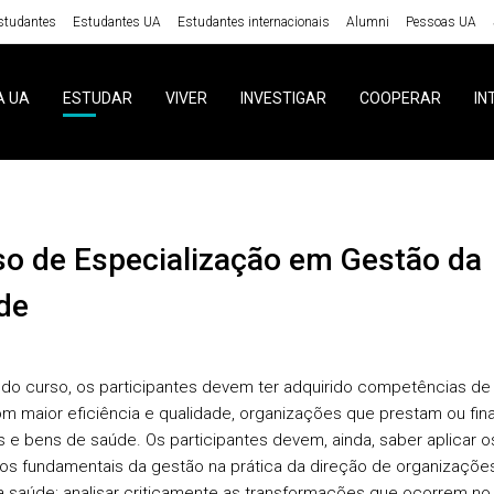
studantes
Estudantes UA
Estudantes internacionais
Alumni
Pessoas UA
A UA
ESTUDAR
VIVER
INVESTIGAR
COOPERAR
IN
de
l do curso, os participantes devem ter adquirido competências de
com maior eficiência e qualidade, organizações que prestam ou fi
s e bens de saúde.
Os participantes devem, ainda, saber
aplicar o
os fundamentais da gestão na prática da direção de organizaçõe
a saúde
;
analisar criticamente as transformações
que ocorrem no 