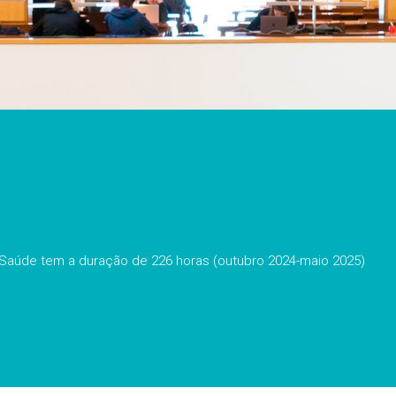
Saúde tem a duração de 226 horas (outubro 2024-maio 2025)