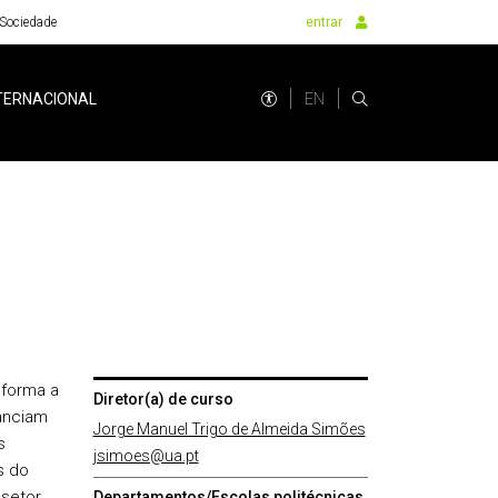
Sociedade
entrar
EN
TERNACIONAL
 forma a
Diretor(a) de curso
nanciam
Jorge Manuel Trigo de Almeida Simões
s
jsimoes@ua.pt
s do
setor
Departamentos/Escolas politécnicas