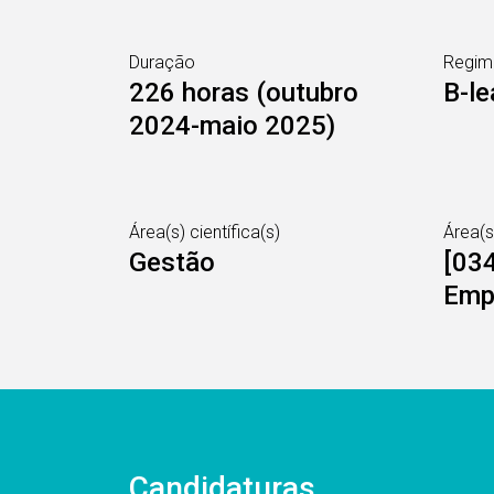
Duração
Regim
226 horas (outubro
B-le
2024-maio 2025)
Área(s) científica(s)
Área(
Gestão
[034
Emp
Candidaturas