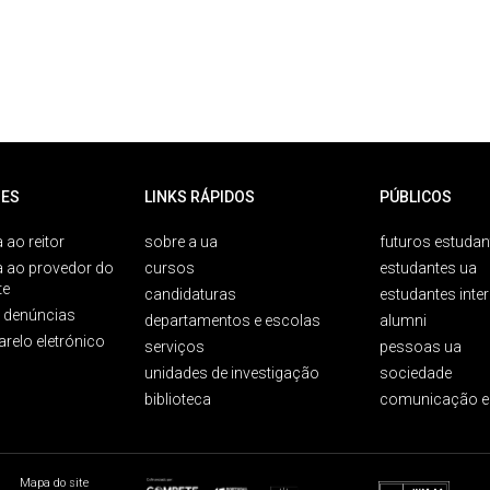
ES
LINKS RÁPIDOS
PÚBLICOS
 ao reitor
sobre a ua
futuros estudan
a ao provedor do
cursos
estudantes ua
te
candidaturas
estudantes inte
e denúncias
departamentos e escolas
alumni
arelo eletrónico
serviços
pessoas ua
unidades de investigação
sociedade
biblioteca
comunicação e
Mapa do site