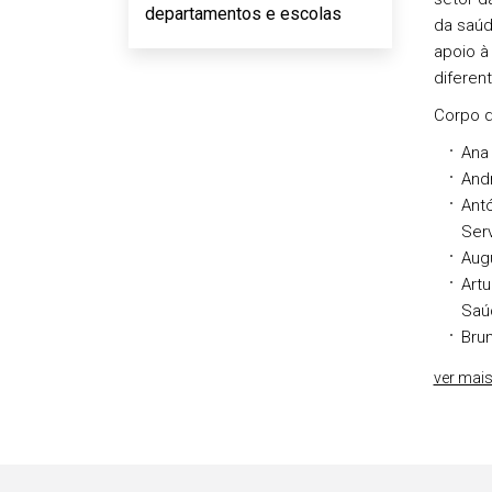
departamentos e escolas
da saúd
apoio à
diferen
Corpo 
Ana
Andr
Antó
Ser
Augu
Artu
Saú
Brun
ver mai