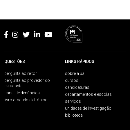
Rodapé
QUESTÕES
LINKS RÁPIDOS
pergunta ao reitor
sobre a ua
pergunta ao provedor do
cursos
estudante
candidaturas
canal de denúncias
departamentos e escolas
livro amarelo eletrónico
serviços
unidades de investigação
biblioteca