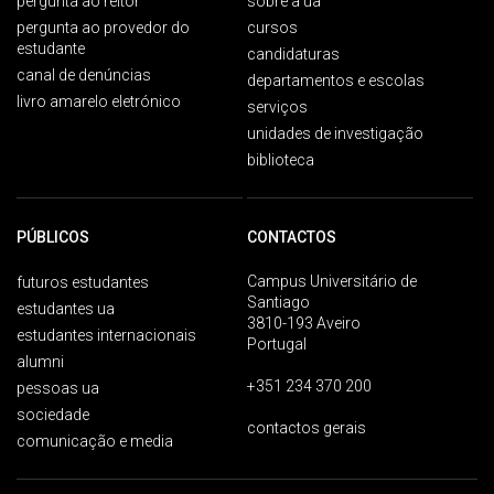
pergunta ao reitor
sobre a ua
pergunta ao provedor do
cursos
estudante
candidaturas
canal de denúncias
departamentos e escolas
livro amarelo eletrónico
serviços
unidades de investigação
biblioteca
PÚBLICOS
CONTACTOS
Campus Universitário de
futuros estudantes
Santiago
estudantes ua
3810-193 Aveiro
estudantes internacionais
Portugal
alumni
+351 234 370 200
pessoas ua
sociedade
contactos gerais
comunicação e media