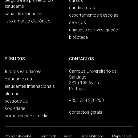
pergunta ao provedor do
cursos
estudante
candidaturas
canal de denúncias
departamentos e escolas
livro amarelo eletrónico
serviços
unidades de investigação
biblioteca
PÚBLICOS
CONTACTOS
Campus Universitário de
futuros estudantes
Santiago
estudantes ua
3810-193 Aveiro
estudantes internacionais
Portugal
alumni
+351 234 370 200
pessoas ua
sociedade
contactos gerais
comunicação e media
Proteção de dados
Termos de utilização
Acessibilidade
Mapa do site