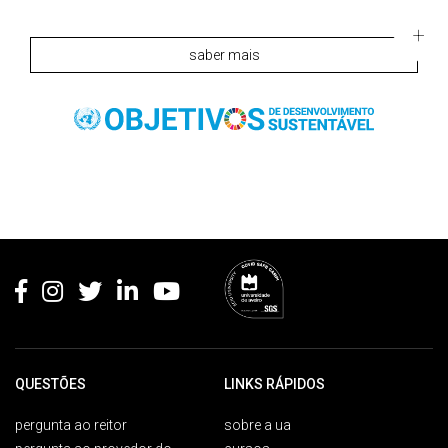
saber mais
Rodapé
QUESTÕES
LINKS RÁPIDOS
pergunta ao reitor
sobre a ua