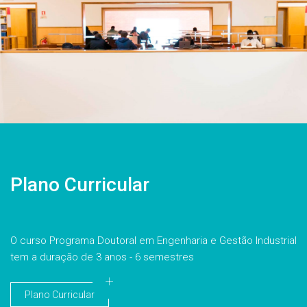
Plano Curricular
O curso Programa Doutoral em Engenharia e Gestão Industrial
tem a duração de 3 anos - 6 semestres
Plano Curricular