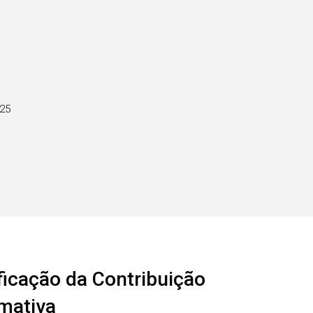
025
ficação da Contribuição
rmativa