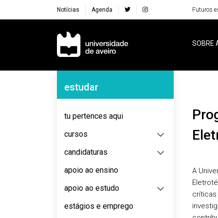
Notícias
Agenda
Futuros e
Navegação Principal
SOBRE 
Navegação Lateral
estudar
Programa Doutoral em Engenharia
tu pertences aqui
Elet
cursos
candidaturas
apoio ao ensino
A Unive
Eletrot
apoio ao estudo
crítica
estágios e emprego
investi
contrib