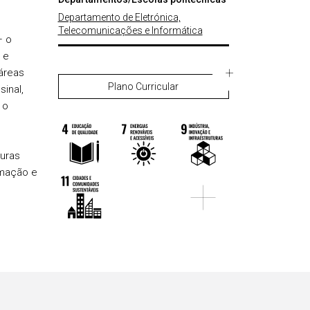
Departamento de Eletrónica,
Telecomunicações e Informática
— o
 e
áreas
Plano Curricular
inal,
 o
turas
omação e