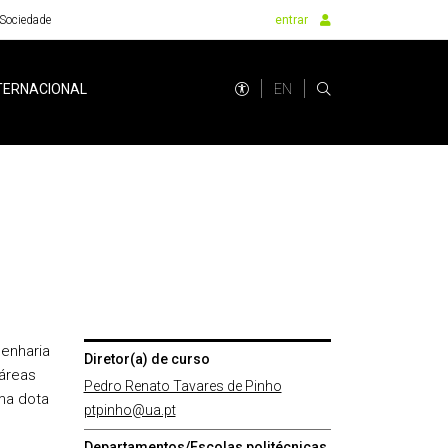
Sociedade
entrar
EN
TERNACIONAL
enharia
Diretor(a) de curso
áreas
Pedro Renato Tavares de Pinho
ama dota
ptpinho@ua.pt
Departamentos/Escolas politécnicas