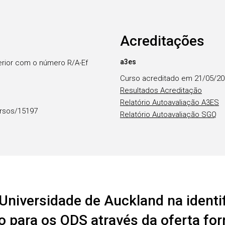
Acreditações
a3es
erior com o número R/A-Ef
Curso acreditado em 21/05/2
Resultados Acreditação
Relatório Autoavaliação A3ES
rsos/15197
Relatório Autoavaliação SGQ
Universidade de Auckland na identi
o para os ODS através da oferta fo