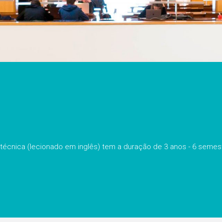
técnica (lecionado em inglês) tem a duração de 3 anos - 6 semes