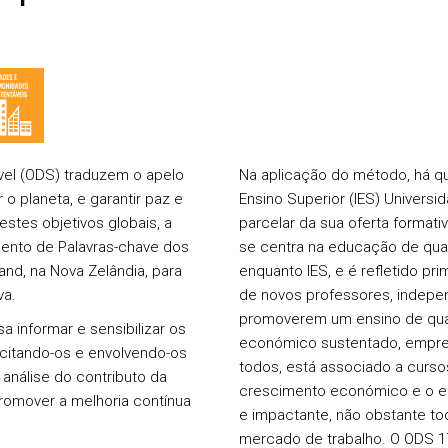
vel (ODS) traduzem o apelo
Na aplicação do método, há que
o planeta, e garantir paz e
Ensino Superior (IES) Universi
estes objetivos globais, a
parcelar da sua oferta formati
ento de Palavras-chave dos
se centra na educação de qual
nd, na Nova Zelândia, para
enquanto IES, e é refletido p
va.
de novos professores, indep
promoverem um ensino de qua
a informar e sensibilizar os
económico sustentado, emprego
acitando-os e envolvendo-os
todos, está associado a curs
análise do contributo da
crescimento económico e o em
promover a melhoria contínua
e impactante, não obstante to
mercado de trabalho. O ODS 17