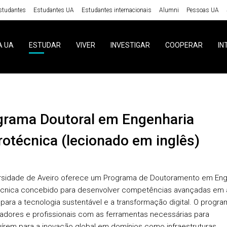
studantes
Estudantes UA
Estudantes internacionais
Alumni
Pessoas UA
A UA
ESTUDAR
VIVER
INVESTIGAR
COOPERAR
IN
rotécnica (lecionado em inglês)
rsidade de Aveiro oferece um Programa de Doutoramento em Eng
écnica concebido para desenvolver competências avançadas em 
s para a tecnologia sustentável e a transformação digital. O progr
gadores e profissionais com as ferramentas necessárias para
uírem para a inovação global em domínios como infraestruturas