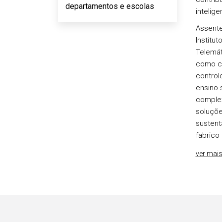
departamentos e escolas
intelige
Assente
Institu
Telemát
como co
control
ensino 
complex
soluçõe
sustent
fabrico d
ver mai