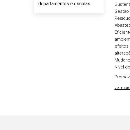
departamentos e escolas
Sustent
Gestão 
Resíduo
Abastec
Eficien
ambient
efeitos
alteraç
Mudança
Nível d
Promove
ver mai