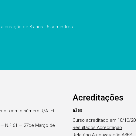
a duração de 3 anos - 6 semestres
Acreditações
a3es
erior com o número R/A -Ef
Curso acreditado em 10/10/2
ie — N.º 61 — 27de Março de
Resultados Acreditação
Relatório Autoavaliação A3ES