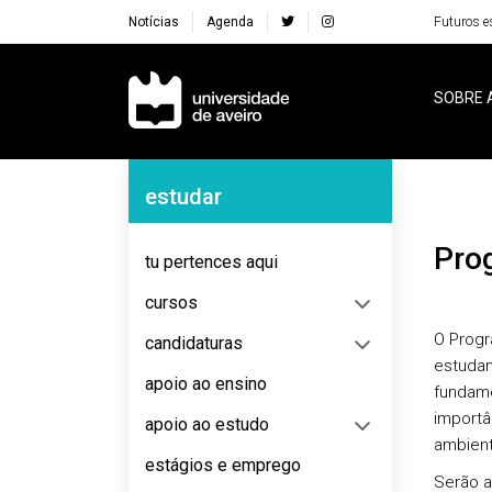
Notícias
Agenda
Futuros e
Navegação Principal
SOBRE 
Navegação Lateral
estudar
Pr
tu pertences aqui
cursos
O Progr
candidaturas
estudan
apoio ao ensino
fundame
importâ
apoio ao estudo
ambient
estágios e emprego
Serão 