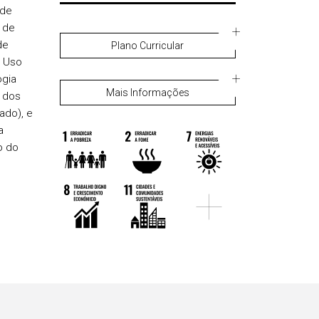
 de
 de
de
Plano Curricular
o Uso
ogia
Mais Informações
 dos
ado), e
a
o do