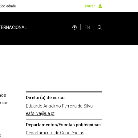
Sociedade
entrar
EN
TERNACIONAL
aos
Diretor(a) de curso
cias,
Eduardo Anselmo Ferreira da Silva
eafsilva@ua.pt
Departamentos/Escolas politécnicas
Departamento de Geociências
o