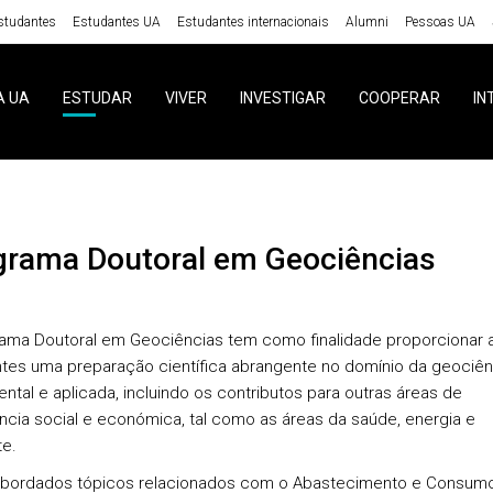
studantes
Estudantes UA
Estudantes internacionais
Alumni
Pessoas UA
A UA
ESTUDAR
VIVER
INVESTIGAR
COOPERAR
IN
ograma Doutoral em Geociências
ama Doutoral em Geociências tem como finalidade proporcionar 
tes uma preparação científica abrangente no domínio da geociên
ntal e aplicada, incluindo os contributos para outras áreas de
ncia social e económica, tal como as áreas da saúde, energia e
e.
abordados tópicos relacionados com o Abastecimento e Consum