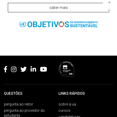
saber mais
Rodapé
QUESTÕES
LINKS RÁPIDOS
pergunta ao reitor
sobre a ua
pergunta ao provedor do
cursos
estudante
candidaturas