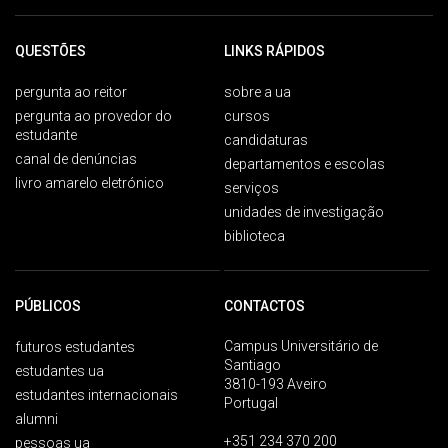
QUESTÕES
LINKS RÁPIDOS
pergunta ao reitor
sobre a ua
pergunta ao provedor do
cursos
estudante
candidaturas
canal de denúncias
departamentos e escolas
livro amarelo eletrónico
serviços
unidades de investigação
biblioteca
PÚBLICOS
CONTACTOS
Campus Universitário de
futuros estudantes
Santiago
estudantes ua
3810-193 Aveiro
estudantes internacionais
Portugal
alumni
+351 234 370 200
pessoas ua