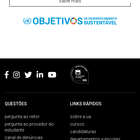
saber mais
Rodapé
QUESTÕES
LINKS RÁPIDOS
pergunta ao reitor
sobre a ua
pergunta ao provedor do
cursos
estudante
candidaturas
canal de denúncias
departamentos e escolas