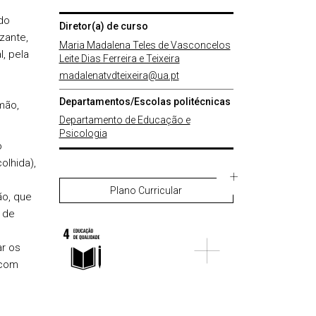
do
Diretor(a) de curso
zante,
Maria Madalena Teles de Vasconcelos
, pela
Leite Dias Ferreira e Teixeira
madalenatvdteixeira@ua.pt
Departamentos/Escolas politécnicas
mão,
Departamento de Educação e
Psicologia
o
olhida),
Plano Curricular
ão, que
 de
ar os
 com