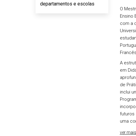
departamentos e escolas
O Mestr
Ensino 
com a d
Univers
estudan
Portugu
Francês
A estru
em Didá
aprofun
de Prát
inclui 
Program
incorpo
futuros
uma com
ver mai