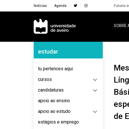
Notícias
Agenda
Futuros e
Navegação Principal
SOBRE 
Navegação Lateral
estudar
Mestrado em Ensino de Português e de
tu pertences aqui
Líng
cursos
candidaturas
Bási
apoio ao ensino
esp
apoio ao estudo
de E
estágios e emprego