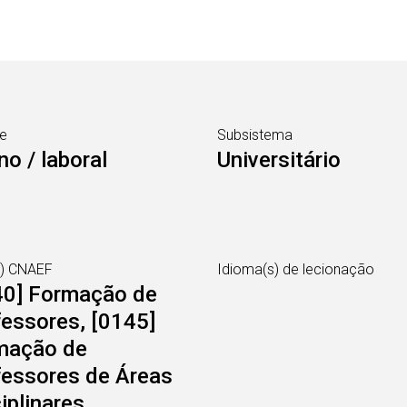
e
Subsistema
no / laboral
Universitário
s) CNAEF
Idioma(s) de lecionação
40] Formação de
essores, [0145]
mação de
fessores de Áreas
iplinares