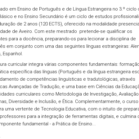
ado em Ensino de Português e de Língua Estrangeira no 3.º ciclo 
Básico e no Ensino Secundário é um ciclo de estudos profissionali
uração de 2 anos (120 ECTS), oferecido na modalidade presencial
idade de Aveiro. Com este mestrado pretende-se qualificar os
tes para a docência, preparando-os para lecionar a disciplina de
ês em conjunto com uma das seguintes línguas estrangeiras: Ale
, Espanhol.
tura curricular integra várias componentes fundamentais: formaçã
tica específica das línguas (Português e da língua estrangeira esc
damento de competências linguísticas e tradutológicas, através
icas Avançadas de Tradução, e uma base em Ciências da Educaç
unidades curriculares como Metodologia de Investigação, Avaliação
as, Diversidade e Inclusão, e Ética. Complementarmente, o curso
ra uma vertente de Tecnologia Educativa, com o intuito de prepar
 professores para a integração de ferramentas digitais, e culmina
ponente fundamental - a Prática de Ensino...
s