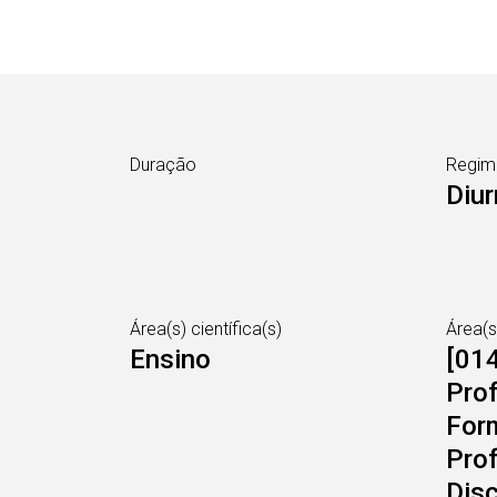
Duração
Regim
Diur
Área(s) científica(s)
Área(
Ensino
[01
Prof
For
Pro
Disc