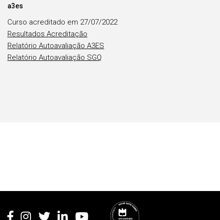
a3es
Curso acreditado em 27/07/2022
Resultados Acreditação
Relatório Autoavaliação A3ES
Relatório Autoavaliação SGQ
Rodapé