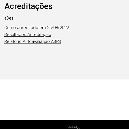
Acreditações
a3es
Curso acreditado em 25/08/2022
Resultados Acreditação
Relatório Autoavaliação A3ES
Rodapé