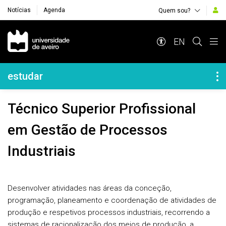
Notícias
Agenda
Quem sou?
Navegação Principal
EN
Navegação Lateral
estudar
Técnico Superior Profissional
em Gestão de Processos
Industriais
Desenvolver atividades nas áreas da conceção,
programação, planeamento e coordenação de atividades de
produção e respetivos processos industriais, recorrendo a
sistemas de racionalização dos meios de produção, a