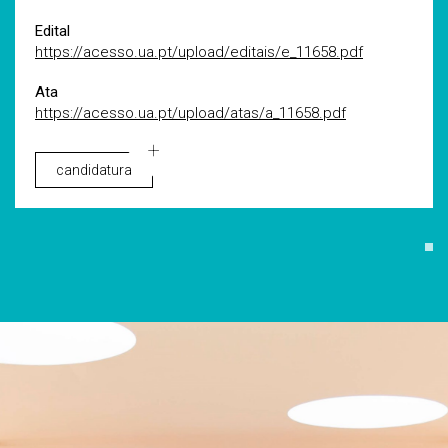
Edital
https://acesso.ua.pt/upload/editais/e_11658.pdf
Ata
https://acesso.ua.pt/upload/atas/a_11658.pdf
candidatura