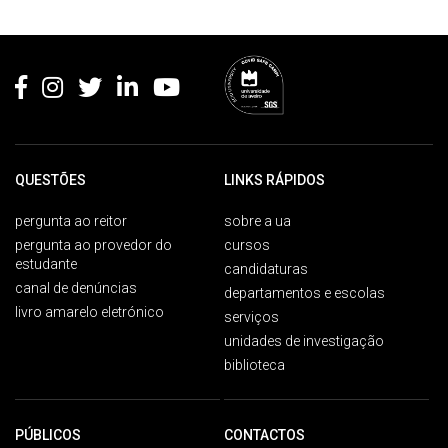
Rodapé
QUESTÕES
LINKS RÁPIDOS
pergunta ao reitor
sobre a ua
pergunta ao provedor do
cursos
estudante
candidaturas
canal de denúncias
departamentos e escolas
livro amarelo eletrónico
serviços
unidades de investigação
biblioteca
PÚBLICOS
CONTACTOS