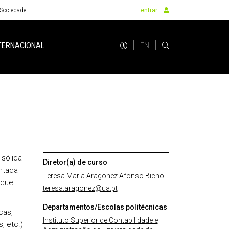
Sociedade
entrar
EN
TERNACIONAL
 sólida
Diretor(a) de curso
ntada
Teresa Maria Aragonez Afonso Bicho
aque
teresa.aragonez@ua.pt
Departamentos/Escolas politécnicas
cas,
Instituto Superior de Contabilidade e
, etc.)