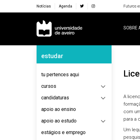
Notícias
Agenda
Futuros e
Navegação Principal
SOBRE 
Navegação Lateral
estudar
Lic
tu pertences aqui
cursos
A licen
candidaturas
formaç
apoio ao ensino
com um 
para a 
apoio ao estudo
Um lequ
estágios e emprego
pesquis