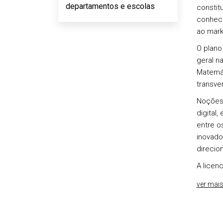
departamentos e escolas
constit
conheci
ao mark
O plano
geral n
Matemát
transve
Noções 
digital,
entre o
inovado
direcio
A licen
ver mai