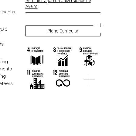
Administração da Universidade de
Aveiro
ociadas
ação
Plano Curricular
os
ting
amento
ing
eteers
.