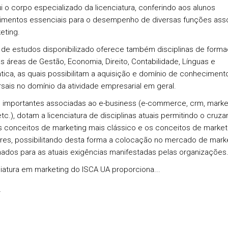
ui o corpo especializado da licenciatura, conferindo aos alunos
mentos essenciais para o desempenho de diversas funções ass
eting.
 de estudos disponibilizado oferece também disciplinas de form
as áreas de Gestão, Economia, Direito, Contabilidade, Línguas e
ica, as quais possibilitam a aquisição e domínio de conheciment
rsais no domínio da atividade empresarial em geral.
importantes associadas ao e-business (e-commerce, crm, marke
 etc.), dotam a licenciatura de disciplinas atuais permitindo o cruz
s conceitos de marketing mais clássico e os conceitos de market
res, possibilitando desta forma a colocação no mercado de mark
nados para as atuais exigências manifestadas pelas organizações
ciatura em marketing do ISCA UA proporciona...
s