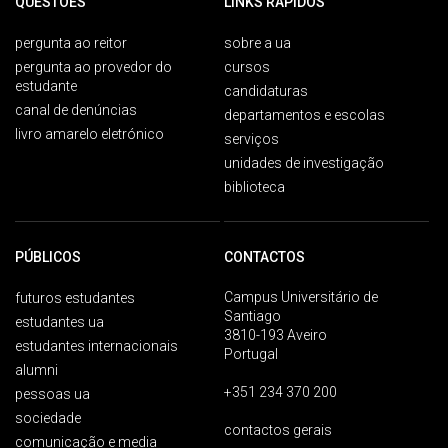
QUESTÕES
LINKS RÁPIDOS
pergunta ao reitor
sobre a ua
pergunta ao provedor do
cursos
estudante
candidaturas
canal de denúncias
departamentos e escolas
livro amarelo eletrónico
serviços
unidades de investigação
biblioteca
PÚBLICOS
CONTACTOS
Campus Universitário de
futuros estudantes
Santiago
estudantes ua
3810-193 Aveiro
estudantes internacionais
Portugal
alumni
+351 234 370 200
pessoas ua
sociedade
contactos gerais
comunicação e media