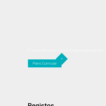
Plano Curricular
O curso Mestrado em Informática Aplicada tem 
Plano Curricular
Registos