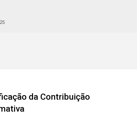
025
ficação da Contribuição
rmativa