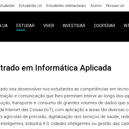
studantes
Estudantes UA
Estudantes internacionais
Alumni
Pessoas UA
A UA
ESTUDAR
VIVER
INVESTIGAR
COOPERAR
IN
strado em Informática Aplicada
ado visa desenvolver nos estudantes as competências em tecno
rmação e comunicação que lhes permitam intervir ao longo dos pi
ução, transporte e consumo de grandes volumes de dados que 
 da Internet das Coisas (IoT), com aplicação a áreas tão diversas
s agrícolas de precisão, digitalização dos serviços de saúde, red
 inteligentes, indústria 4.0, cidades inteligentes ou gestão das ca