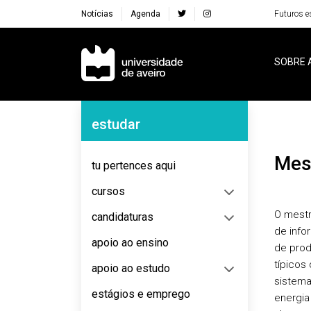
Notícias
Agenda
Futuros e
Navegação Principal
SOBRE 
Navegação Lateral
estudar
Me
tu pertences aqui
cursos
O mestr
candidaturas
de info
apoio ao ensino
de prod
típicos
apoio ao estudo
sistema
estágios e emprego
energia