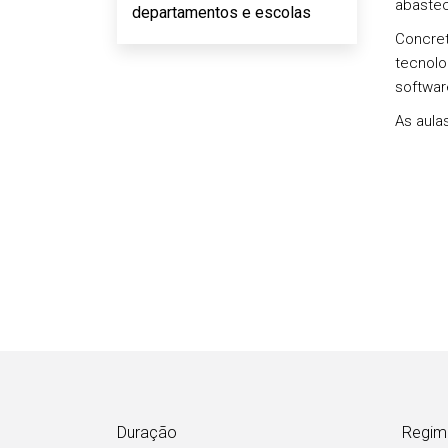
abastec
departamentos e escolas
Concret
tecnolo
software
As aula
Duração
Regim