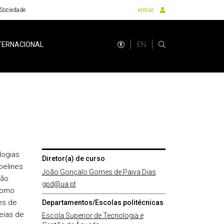
Sociedade
entrar
EN
TERNACIONAL
logias
Diretor(a) de curso
pelines
João Gonçalo Gomes de Paiva Dias
são
gpd@ua.pt
 como
es de
Departamentos/Escolas politécnicas
deias de
Escola Superior de Tecnologia e