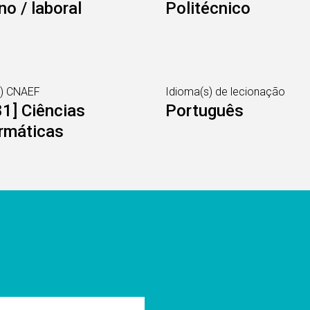
no / laboral
Politécnico
s) CNAEF
Idioma(s) de lecionação
1] Ciências
Português
rmáticas