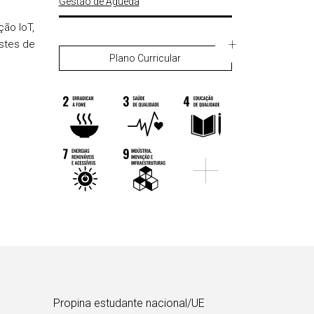
Gestão de Águeda
ão IoT,
estes de
Plano Curricular
Propina estudante nacional/UE