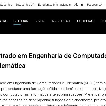
studantes
Estudantes UA
Estudantes internacionais
Alumni
Pessoas UA
A UA
ESTUDAR
VIVER
INVESTIGAR
COOPERAR
IN
elemática
rado em Engenharia de Computadores e Telemática (MECT) tem 
o proporcionar uma formação sólida nos domínios de especializa
s computacionais, informática e telecomunicações. Pretende for
iros capazes de desempenhar funções de planeamento, projeto
lvimento e investigação de sistemas e infraestruturas computaci