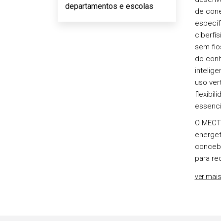
departamentos e escolas
de cone
específ
ciberfí
sem fio
do con
intelige
uso ver
flexibil
essenci
O MECT 
energet
concebe
para re
ver mai