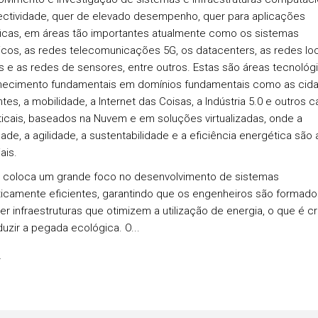
ctividade, quer de elevado desempenho, quer para aplicações
icas, em áreas tão importantes atualmente como os sistemas
sicos, as redes telecomunicações 5G, os datacenters, as redes lo
s e as redes de sensores, entre outros. Estas são áreas tecnológ
hecimento fundamentais em domínios fundamentais como as cid
ntes, a mobilidade, a Internet das Coisas, a Indústria 5.0 e outros 
ticais, baseados na Nuvem e em soluções virtualizadas, onde a
idade, a agilidade, a sustentabilidade e a eficiência energética são
ais.
coloca um grande foco no desenvolvimento de sistemas
icamente eficientes, garantindo que os engenheiros são formado
r infraestruturas que otimizem a utilização de energia, o que é cr
duzir a pegada ecológica. O...
s