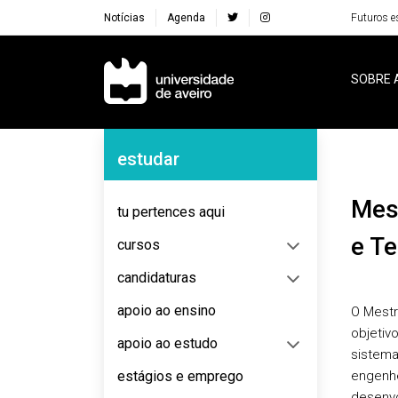
Notícias
Agenda
Futuros e
Navegação Principal
SOBRE 
Navegação Lateral
estudar
Mestrado em Engenharia de Computadores
tu pertences aqui
e T
cursos
candidaturas
apoio ao ensino
O Mest
objetiv
apoio ao estudo
sistema
estágios e emprego
engenhe
desenvo