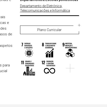
Departamento de Eletrónica,
Telecomunicações e Informática
cais
icas e
ades
Plano Curricular
casos de
 aspetos
s para
ucial