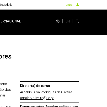
Sociedade
entrar
EN
TERNACIONAL
como
Diretor(a) de curso
ção dos
Arnaldo Silva Rodrigues de Oliveira
mar
arnaldo.oliveira@ua.pt
,
onais e
Departamentos/Escolas politécnicas