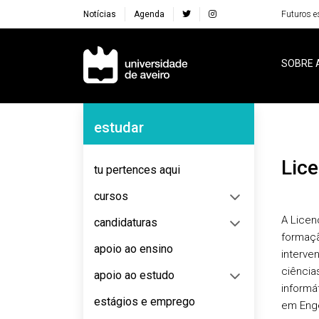
Notícias
Agenda
Futuros e
Navegação Principal
SOBRE 
Navegação Lateral
estudar
Li
tu pertences aqui
cursos
A Licen
candidaturas
formaçã
apoio ao ensino
interve
ciência
apoio ao estudo
informát
estágios e emprego
em Enge