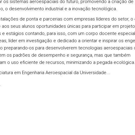
r os sistemas aeroespaciais do futuro, promovendo a criação de
, o desenvolvimento industrial e a inovação tecnológica.
talações de ponta e parcerias com empresas líderes do setor, o
 aos seus alunos oportunidades únicas para participar em projet
s e estágios contando, para isso, com um corpo docente especial
eas, líder em investigação e dedicado a orientar e inspirar os eng
ro preparando-os para desenvolverem tecnologias aeroespaciais 
vem os padrões de desempenho e segurança, mas que também
m o uso eficiente de recursos, minimizando a pegada ecológica
ciatura em Engenharia Aeroespacial da Universidade...
s