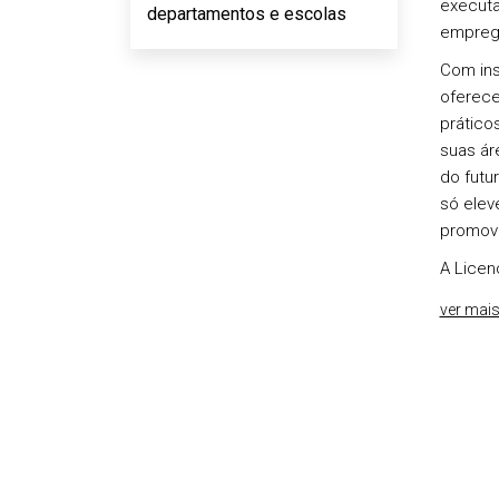
executa
departamentos e escolas
emprego
Com ins
oferece
prático
suas ár
do futu
só ele
promova
A Licen
ver mai