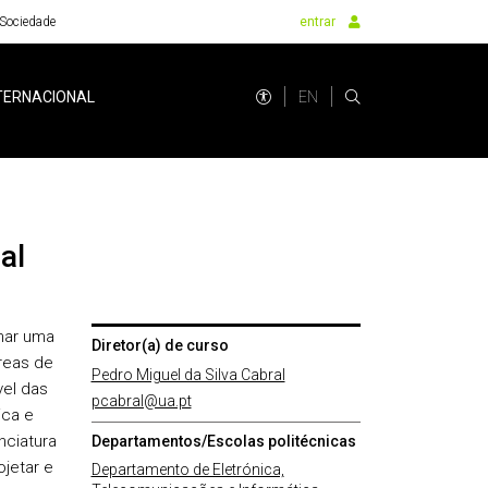
Sociedade
entrar
EN
TERNACIONAL
al
nar uma
Diretor(a) de curso
reas de
Pedro Miguel da Silva Cabral
vel das
pcabral@ua.pt
ica e
nciatura
Departamentos/Escolas politécnicas
jetar e
Departamento de Eletrónica,