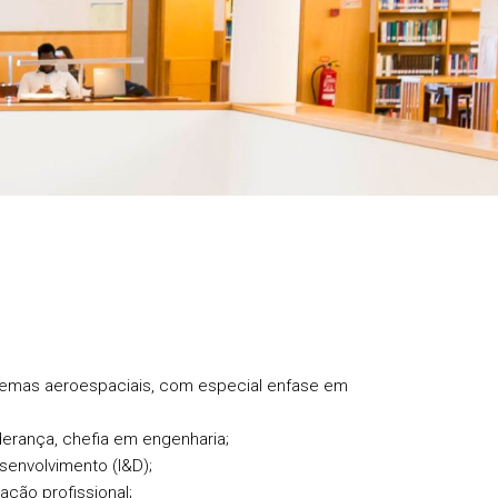
sistemas aeroespaciais, com especial enfase em
derança, chefia em engenharia;
esenvolvimento (I&D);
ação profissional;