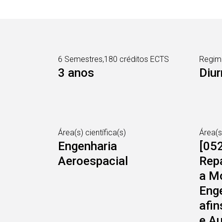
6 Semestres,180 créditos ECTS
Regim
3 anos
Diur
Área(s) científica(s)
Área(
Engenharia
[05
Aeroespacial
Rep
a Mo
Enge
afin
e A