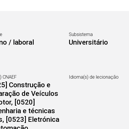
e
Subsistema
no / laboral
Universitário
s) CNAEF
Idioma(s) de lecionação
25] Construção e
aração de Veículos
tor, [0520]
nharia e técnicas
s, [0523] Eletrónica
utomação