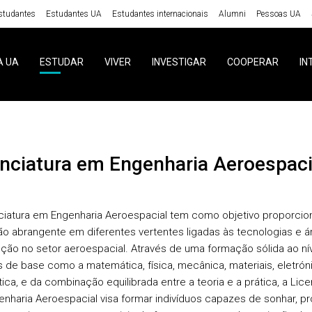
studantes
Estudantes UA
Estudantes internacionais
Alumni
Pessoas UA
A UA
ESTUDAR
VIVER
INVESTIGAR
COOPERAR
IN
cenciatura em Engenharia Aeroespaci
ciatura em Engenharia Aeroespacial tem como objetivo proporcio
o abrangente em diferentes vertentes ligadas às tecnologias e á
nção no setor aeroespacial. Através de uma formação sólida ao ní
s de base como a matemática, física, mecânica, materiais, eletrón
ica, e da combinação equilibrada entre a teoria e a prática, a Lice
nharia Aeroespacial visa formar indivíduos capazes de sonhar, pro