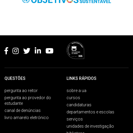
Rodapé
QUESTÕES
LINKS RÁPIDOS
pergunta ao reitor
sobre a ua
pergunta ao provedor do
cursos
estudante
candidaturas
canal de denúncias
departamentos e escolas
livro amarelo eletrónico
serviços
unidades de investigação