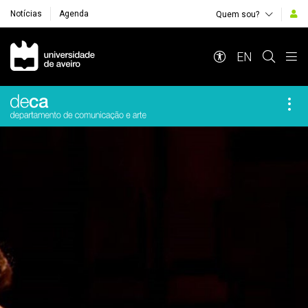
Notícias
Agenda
Quem sou?
Navegação Principal
EN
Destaques Institucionais