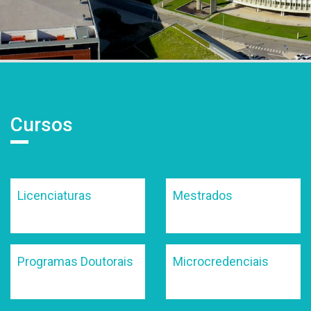
Cursos
Licenciaturas
Mestrados
Programas Doutorais
Microcredenciais