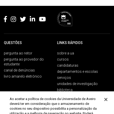
Rodapé
QUESTÕES
LINKS RÁPIDOS
pergunta ao reitor
sobre a ua
pergunta ao provedor do
cursos
estudante
candidaturas
canal de denúncias
departamentos e escolas
livro amarelo eletrónico
serviços
unidades de investigação
biblioteca
Ao aceitar a política de cookies da Universidade de Aveiro
deverá ter em consideração que o armazenamento de
PÚBLICOS
CONTACTOS
cookies no seu dispositivo possibilita a personalização da
utilização e a melhoria de navegação no website. Poderá