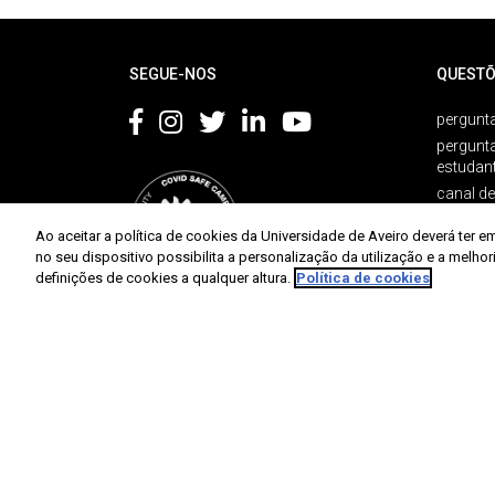
Rodapé
SEGUE-NOS
QUESTÕ
pergunta
pergunt
estudan
canal d
livro am
Ao aceitar a política de cookies da Universidade de Aveiro deverá te
no seu dispositivo possibilita a personalização da utilização e a melho
definições de cookies a qualquer altura.
Política de cookies
Proteção de dados
Termos de utilização
Acessibilidade
Universidade de Aveiro 2026