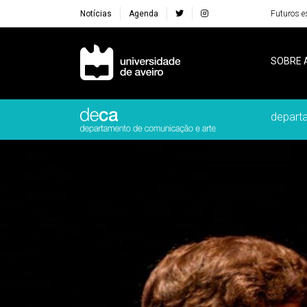
Notícias
Agenda
Futuros e
Navegação Principal
SOBRE 
depart
Destaques Institucionais