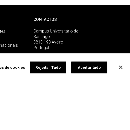
CONTACTOS
Campus Universitário de
tes
Santiago
3810-193 Aveiro
rnacionais
Portugal
+351 234 370 200
ões de cookies
Rejeitar Tudo
Aceitar tudo
contactos gerais
 media