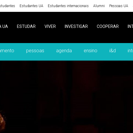
studantes
Estudantes UA
Estudantes internacionais
Alumni
Pessoas UA
A UA
ESTUDAR
VIVER
INVESTIGAR
COOPERAR
IN
amento
pessoas
agenda
ensino
i&d
in