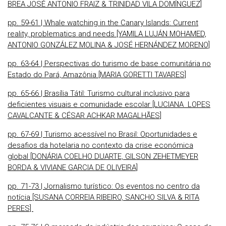
BREA JOSÉ ANTONIO FRAIZ & TRINIDAD VILA DOMÍNGUEZ]
pp. 59-61 | Whale watching in the Canary Islands: Current
reality, problematics and needs [YAMILA LUJÁN MOHAMED,
ANTONIO GONZÁLEZ MOLINA & JOSÉ HERNÁNDEZ MORENO]
pp. 63-64 | Perspectivas do turismo de base comunitária no
Estado do Pará, Amazônia [MARIA GORETTI TAVARES]
pp. 65-66 | Brasília Tátil: Turismo cultural inclusivo para
deficientes visuais e comunidade escolar [LUCIANA LOPES
CAVALCANTE & CÉSAR ACHKAR MAGALHÃES]
pp. 67-69 | Turismo acessível no Brasil: Oportunidades e
desafios da hotelaria no contexto da crise económica
global [DONÁRIA COELHO DUARTE, GILSON ZEHETMEYER
BORDA & VIVIANE GARCIA DE OLIVEIRA]
pp. 71-73 | Jornalismo turístico: Os eventos no centro da
notícia [SUSANA CORREIA RIBEIRO, SANCHO SILVA & RITA
PERES]