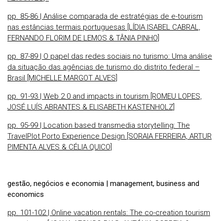
pp. 85-86 | Análise comparada de estratégias de e-tourism
nas estâncias termais portuguesas [LÍDIA ISABEL CABRAL,
FERNANDO FLORIM DE LEMOS & TÂNIA PINHO]
pp. 87-89 | O papel das redes sociais no turismo: Uma análise
da situação das agências de turismo do distrito federal –
Brasil [MICHELLE MARGOT ALVES]
pp. 91-93 | Web 2.0 and impacts in tourism [ROMEU LOPES,
JOSÉ LUÍS ABRANTES & ELISABETH KASTENHOLZ]
pp. 95-99 | Location based transmedia storytelling: The
TravelPlot Porto Experience Design [SORAIA FERREIRA, ARTUR
PIMENTA ALVES & CÉLIA QUICO]
gestão, negócios e economia | management, business and
economics
pp. 101-102 | Online vacation rentals: The co-creation tourism