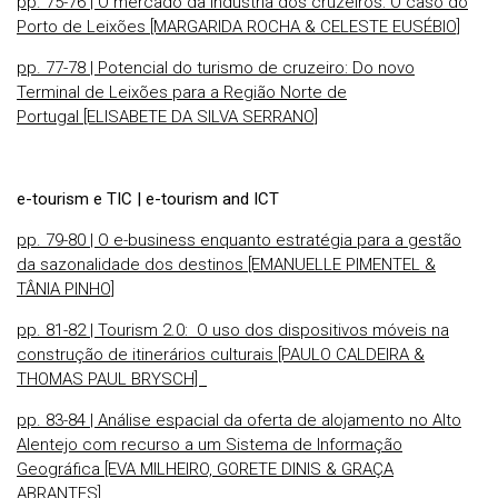
pp. 75-76 | O mercado da indústria dos cruzeiros: O caso do
Porto de Leixões [MARGARIDA ROCHA & CELESTE EUSÉBIO]
pp. 77-78 | Potencial do turismo de cruzeiro: Do novo
Terminal de Leixões para a Região Norte de
Portugal [ELISABETE DA SILVA SERRANO]
e-tourism e TIC | e-tourism and ICT
pp. 79-80 | O e-business enquanto estratégia para a gestão
da sazonalidade dos destinos [EMANUELLE PIMENTEL &
TÂNIA PINHO]
pp. 81-82 | Tourism 2.0: O uso dos dispositivos móveis na
construção de itinerários culturais [PAULO CALDEIRA &
THOMAS PAUL BRYSCH]
pp. 83-84 | Análise espacial da oferta de alojamento no Alto
Alentejo com recurso a um Sistema de Informação
Geográfica [EVA MILHEIRO, GORETE DINIS & GRAÇA
ABRANTES]