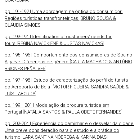
QUARESMA]
pp. 191-192 | Uma abordagem na óptica do consumidor:
Regiões turísticas transfronteiriças [BRUNO SOUSA &
CLÁUDIA SIMÕES]
pp. 193-194 | Identification of customers’ needs for
tours [REGINA NAVICKIENÉ & JUSTAS NAVICKAS]
pp. 195 -196 | Comportamento dos consumidores de Spa no
Algarve: Diferenças de género [CARLA MACHADO & ANTÓNIO
BRIONES PEÑALVER]
pp. 197 -198 | Estudo de caracterização do perfil do turista
do Aeroporto de Beja [VICTOR FIGUEIRA, SANDRA SAÚDE &
LUÍS TABORDA]
pp. 199 –201 | Modelação da procura turística em
Portugal [NATÁLIA SANTOS & PAULA ODETE FERNANDES]
pp. 203-204 | Experiência do caminhar e o desvelar da cidade:
Uma breve consideração para o estudo e a prática do
turismo [LARA SANTINA NÓBREGA & KARINA DIAS]