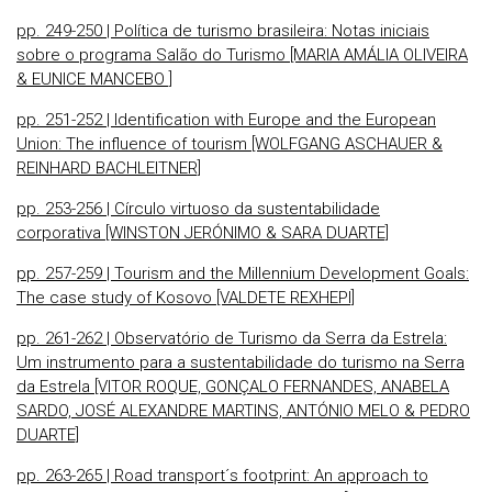
pp. 249-250 | Política de turismo brasileira: Notas iniciais
sobre o programa Salão do Turismo [MARIA AMÁLIA OLIVEIRA
& EUNICE MANCEBO ]
pp. 251-252 | Identification with Europe and the European
Union: The influence of tourism [WOLFGANG ASCHAUER &
REINHARD BACHLEITNER]
pp. 253-256 | Círculo virtuoso da sustentabilidade
corporativa [WINSTON JERÓNIMO & SARA DUARTE]
pp. 257-259 | Tourism and the Millennium Development Goals:
The case study of Kosovo [VALDETE REXHEPI]
pp. 261-262 | Observatório de Turismo da Serra da Estrela:
Um instrumento para a sustentabilidade do turismo na Serra
da Estrela [VITOR ROQUE, GONÇALO FERNANDES, ANABELA
SARDO, JOSÉ ALEXANDRE MARTINS, ANTÓNIO MELO & PEDRO
DUARTE]
pp. 263-265 | Road transport´s footprint: An approach to