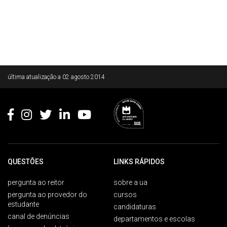
Rodapé
última atualização a
02 agosto 2014
QUESTÕES
LINKS RÁPIDOS
pergunta ao reitor
sobre a ua
pergunta ao provedor do
cursos
estudante
candidaturas
canal de denúncias
departamentos e escolas