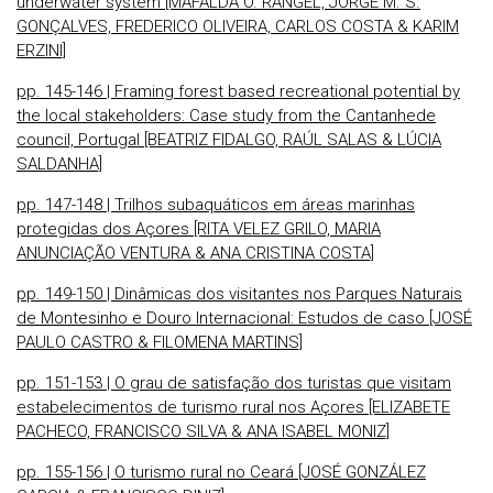
underwater system [MAFALDA O. RANGEL, JORGE M. S.
GONÇALVES, FREDERICO OLIVEIRA, CARLOS COSTA & KARIM
ERZINI]
pp. 145-146 | Framing forest based recreational potential by
the local stakeholders: Case study from the Cantanhede
council, Portugal [BEATRIZ FIDALGO, RAÚL SALAS & LÚCIA
SALDANHA]
pp. 147-148 | Trilhos subaquáticos em áreas marinhas
protegidas dos Açores [RITA VELEZ GRILO, MARIA
ANUNCIAÇÃO VENTURA & ANA CRISTINA COSTA]
pp. 149-150 | Dinâmicas dos visitantes nos Parques Naturais
de Montesinho e Douro Internacional: Estudos de caso [JOSÉ
PAULO CASTRO & FILOMENA MARTINS]
pp. 151-153 | O grau de satisfação dos turistas que visitam
estabelecimentos de turismo rural nos Açores [ELIZABETE
PACHECO, FRANCISCO SILVA & ANA ISABEL MONIZ]
pp. 155-156 | O turismo rural no Ceará [JOSÉ GONZÁLEZ