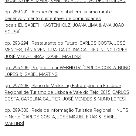
RICARDO DE ALMEIDA, KENITIRO SUGUIO, VALDECIR GALVÃO]
pp. 289-291 | A experiência global em turismo rural e
desenvolvimen­to sustentável de comunidades
locais [ELISABETH KASTENHOLZ, JOANA LIMA & ANA JOÃO
SOUSA]
pp. 293-294 | Restaurante do Futuro [CARLOS COSTA, JOSÉ
MENDES, TÂNIA VENTURA, CAROLINA GAUTIER, NUNO LOPES,
JOSÉ MIGUEL BRÁS, ISABEL MARTINS]
pp. 295-296 | Projeto ‘iTour WEBHDTV’ [CARLOS COSTA, NUNO
LOPES & ISABEL MARTINS]
pp. 297-298 | Plano de Marketing Estratégico da Entidade
Regional de Turismo de Lisboa e Vale do Tejo’ 2015 [CARLOS
COSTA, CAROLINA GAUTIER, JOSÉ MENDES & NUNO LOPES]
pp. 299-300 | Rede de Informação Turística Regional – NUTS II
– Norte [CARLOS COSTA, JOSÉ MIGUEL BRÁS & ISABEL
MARTINS]