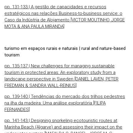
pp. 131-133 | A gestão de capacidades e recursos
estratégicos nas relações Business-to-business service: o
Caso da Indústria de Alojamento [VICTOR MOUTINHO, JORGE
MOTA & ANA PAULA MIRANDA]
turismo em espaços rurais e naturais | rural and nature-based
tourism
pp. 135-137 | New challenges for managing sustainable
tourism in protected areas: An exploratory study from a
landscape perspective in Sweden [DANIEL LAVEN, PETER
FREDMAN & SANDRA WALL-REINIUS]
pp. 139-140 | Tendências do mercado dos trilhos pedestres
na ilha da madeira: Uma análise exploratória [FILIPA
FERNANDES]
pp. 141-143 | Designing snorkeling ecotouristic routes at
Marinha Beach (Algarve) and assessing their impact on the