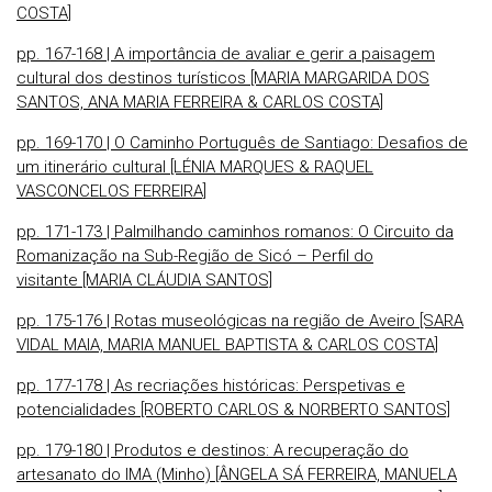
COSTA]
pp. 167-168 | A importância de avaliar e gerir a paisagem
cultural dos destinos turísticos [MARIA MARGARIDA DOS
SANTOS, ANA MARIA FERREIRA & CARLOS COSTA]
pp. 169-170 | O Caminho Português de Santiago: Desafios de
um itinerário cultural [LÉNIA MARQUES & RAQUEL
VASCONCELOS FERREIRA]
pp. 171-173 | Palmilhando caminhos romanos: O Circuito da
Romanização na Sub-Região de Sicó – Perfil do
visitante [MARIA CLÁUDIA SANTOS]
pp. 175-176 | Rotas museológicas na região de Aveiro [SARA
VIDAL MAIA, MARIA MANUEL BAPTISTA & CARLOS COSTA]
pp. 177-178 | As recriações históricas: Perspetivas e
potencialidades [ROBERTO CARLOS & NORBERTO SANTOS]
pp. 179-180 | Produtos e destinos: A recuperação do
artesanato do IMA (Minho) [ÂNGELA SÁ FERREIRA, MANUELA