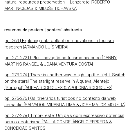
natural resources preservation – Lanzarote [ROBERTO
MARTÍN-CEJAS & MILUŠE TICHAVSKA]
resumos de posters | posters' abstracts
pp. 269 | Exploring data collection innovations in tourism
research [ARMANDO LUÍS VIEIRA]
pp. 271-272 | hPlus: Inovação no turismo historico [DANNY
MARTINS RANGEL & JOANA VENTURA COSTA]
pp. 273-274 | There is another way to light up the night: Switch
on the stars! The starlight reserve in Alqueva, Alentejo
(Portugal) [ÁUREA RODRIGUES & APOLÓNIA RODRIGUES]
pp. 275-276 | Os itinerários turísticos no contexto da web
semantic [SALVADOR MIRANDA LIMA & JOSÉ MATOS MOREIRA]
pp. 277-278 | Timor-Leste: Um país com expressivo potencial
para o ecoturismo [PAULA CONDE, ÂNGELO FERREIRA &
CONCEIÇÃO SANTOS]