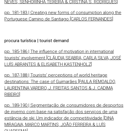
NEVES, SENHORINHA TEIXEIRA & CRISTINA S. RODRIGUES]
pp. 181-183 | Creating new forms of consumption along the
Portuguese Camino de Santiago [CARLOS FERNANDES]
procura turística | tourist demand
pp. 185-186 | The influence of motivation in international
tourists’ involvement [CLÁUDIA SEABRA, CARLA SILVA, JOSÉ
LUÍS ABRANTES & ELISABETH KASTENHOLZ]
pp. 187-188 | Tourists’ perceptions of world heritage
destinations: The case of Guimarães [PAULA REMOALDO,
LAURENTINA VAREIRO, J. FREITAS SANTOS & J. CADIMA
RIBEIRO]
pp. 189-190 | Segmentação de consumidores de desportos
de inverno com base na satisfação dos serviços de uma
estância de ski: Um indicador de competitividade [DINA
MIRAGAIA, MARCO MARTINS, JOÃO FERREIRA & LUÍS