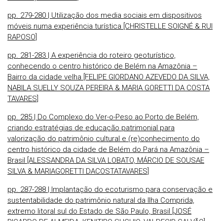
pp. 279-280 | Utilização dos media sociais em dispositivos
móveis numa experiência turística [CHRISTELLE SOIGNÉ & RUI
RAPOSO]
pp. 281-283 | A experiência do roteiro geoturístico,
conhecendo o centro histórico de Belém na Amazônia –
Bairro da cidade velha [FELIPE GIORDANO AZEVEDO DA SILVA,
NABILA SUELLY SOUZA PEREIRA & MARIA GORETTI DA COSTA
TAVARES]
pp. 285 | Do Complexo do Ver-o-Peso ao Porto de Belém,
criando estratégias de educação patrimonial para
valorização do patrimônio cultural e (re)conhecimento do
centro histórico da cidade de Belém do Pará na Amazônia –
Brasil [ALESSANDRA DA SILVA LOBATO, MÁRCIO DE SOUSAE
SILVA & MARIAGORETTI DACOSTATAVARES]
pp. 287-288 | Implantação do ecoturismo para conservação e
sustentabi­lidade do patrimônio natural da Ilha Comprida,
extremo litoral sul do Estado de São Paulo, Brasil [JOSÉ