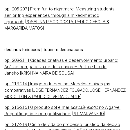
pp. 205-207 | From fun to nightmare: Measuring students’
senior trip experiences through a mixed-method
approach [ROSALINA PISCO COSTA, PEDRO CEBOLA &
MARGARIDA MATOS]
destinos turísticos | tourism destinations
pp. 209-211 | Cidades criativas e desenvolvimento urbano:
Análise comparativa de dois casos – Porto e Rio de
Janeiro [KRISHNA NAIRA DE SOUSA]
pp. 213-214 | Imagem do destino: Modelos e sinergias
comparativas [JOSÉ FERNÁNDEZ FOLGADO, JOSÉ HERNÁNDEZ
MOGOLLÓN & PAULO OLIVEIRA DUARTE]
pp. 215-216 | O produto sol e mar
upscale exotic
no Algarve:
Requalificação e competitividade [RUI MARVANEJO]
pp. 217-219 | Ciclo de vida do processo turístico da Região