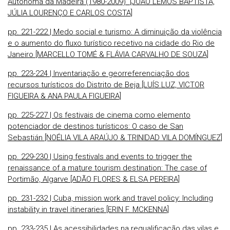
Autónoma da Madeira (1980-2009) [JOÃO LEMOS BAPTISTA,
JÚLIA LOURENÇO E CARLOS COSTA]
pp. 221-222 | Medo social e turismo: A diminuição da violência
e o aumento do fluxo turístico recetivo na cidade do Rio de
Janeiro [MARCELLO TOMÉ & FLÁVIA CARVALHO DE SOUZA]
pp. 223-224 | Inventariação e georreferenciação dos
recursos turísticos do Distrito de Beja [LUÍS LUZ, VICTOR
FIGUEIRA & ANA PAULA FIGUEIRA]
pp. 225-227 | Os festivais de cinema como elemento
potenciador de destinos turísticos: O caso de San
Sebastián [NOÉLIA VILA ARAÚJO & TRINIDAD VILA DOMÍNGUEZ]
pp. 229-230 | Using festivals and events to trigger the
renaissance of a mature tourism destination: The case of
Portimão, Algarve [ADÃO FLORES & ELSA PEREIRA]
pp. 231-232 | Cuba, mission work and travel policy: Including
instability in travel itineraries [ERIN F. MCKENNA]
pp. 233-235 | As acessibilidades na requalificação das vilas e