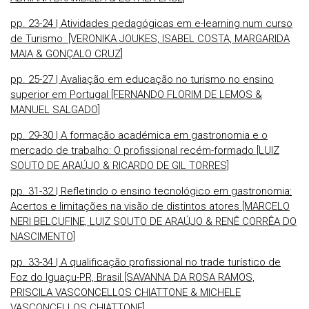
pp. 23-24 | Atividades pedagógicas em e-learning num curso
de Turismo [VERONIKA JOUKES, ISABEL COSTA, MARGARIDA
MAIA & GONÇALO CRUZ]
pp. 25-27 | Avaliação em educação no turismo no ensino
superior em Portugal [FERNANDO FLORIM DE LEMOS &
MANUEL SALGADO]
pp. 29-30 | A formação académica em gastronomia e o
mercado de trabalho: O profissional recém-formado [LUIZ
SOUTO DE ARAÚJO & RICARDO DE GIL TORRES]
pp. 31-32 | Refletindo o ensino tecnológico em gastronomia:
Acertos e limitações na visão de distintos atores [MARCELO
NERI BELCUFINE, LUIZ SOUTO DE ARAÚJO & RENÊ CORRÊA DO
NASCIMENTO]
pp. 33-34 | A qualificação profissional no trade turístico de
Foz do Iguaçu-PR, Brasil [SAVANNA DA ROSA RAMOS,
PRISCILA VASCONCELLOS CHIATTONE & MICHELE
VASCONCELLOS CHIATTONE]