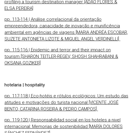
profiling a tourism destination manager [ADÃO FLORES &
ELSA PEREIRA]
pp. 113-114 | Análise correlacional da orientação
empreendedora, capacidade de inovação e munificência
ambiental em agências de viagens [MARIA ANDRÉA ESCOBAR,
SUZETE ANTONIETA LIZOTE & MIGUEL ANGEL VERDINELLI]
pp. 115-116 | Epidemic and terror and their impact on
tourism [SHARON TEITLER-REGEV, SHOSH SHAHRABANI &
OKSANA GOZIKER]
hotelaria | hospitality
pp. 117-118 | Eco-hotéis e rótulos ecológicos: Um estudo das
atitudes e motivações do turista nacional [VICENTE JOSÉ
BENTO, CATARINA ROSEIRA & PEDRO CAMPOS]
pp. 119-120 | Responsabilidad social en los hoteles a nivel
internacional: Memorias de sostenibilidad [MARÍA DOLORES