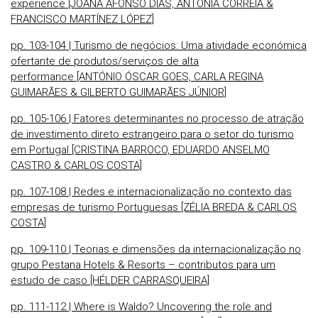
experience [JOANA AFONSO DIAS, ANTÓNIA CORREIA &
FRANCISCO MARTÍNEZ LÓPEZ]
pp. 103-104 | Turismo de negócios: Uma atividade económica
ofertante de produtos/serviços de alta
performance [ANTÓNIO ÓSCAR GOES, CARLA REGINA
GUIMARÃES & GILBERTO GUIMARÃES JÚNIOR]
pp. 105-106 | Fatores determinantes no processo de atração
de investimento direto estrangeiro para o setor do turismo
em Portugal [CRISTINA BARROCO, EDUARDO ANSELMO
CASTRO & CARLOS COSTA]
pp. 107-108 | Redes e internacionalização no contexto das
empresas de turismo Portuguesas [ZÉLIA BREDA & CARLOS
COSTA]
pp. 109-110 | Teorias e dimensões da internacionalização no
grupo Pestana Hotels & Resorts – contributos para um
estudo de caso [HÉLDER CARRASQUEIRA]
pp. 111-112 | Where is Waldo? Uncovering the role and