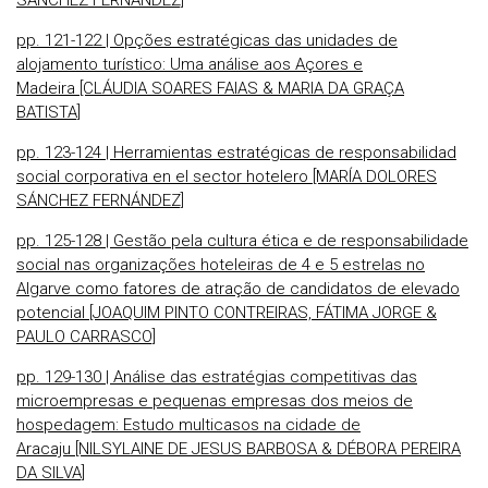
SÁNCHEZ FERNÁNDEZ]
pp. 121-122 | Opções estratégicas das unidades de
alojamento turístico: Uma análise aos Açores e
Madeira [CLÁUDIA SOARES FAIAS & MARIA DA GRAÇA
BATISTA]
pp. 123-124 | Herramientas estratégicas de responsabilidad
social corporativa en el sector hotelero [MARÍA DOLORES
SÁNCHEZ FERNÁNDEZ]
pp. 125-128 | Gestão pela cultura ética e de responsabilidade
social nas organizações hoteleiras de 4 e 5 estrelas no
Algarve como fatores de atração de candidatos de elevado
potencial [JOAQUIM PINTO CONTREIRAS, FÁTIMA JORGE &
PAULO CARRASCO]
pp. 129-130 | Análise das estratégias competitivas das
microempresas e pequenas empresas dos meios de
hospedagem: Estudo multicasos na cidade de
Aracaju [NILSYLAINE DE JESUS BARBOSA & DÉBORA PEREIRA
DA SILVA]