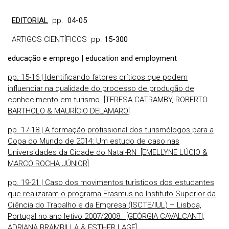
EDITORIAL
pp.
04-05
ARTIGOS CIENTÍFICOS pp.
15-300
educação e emprego | education and employment
pp. 15-16 | Identificando fatores críticos que podem
influenciar na qualidade do processo de produção de
conhecimento em turismo [TERESA CATRAMBY, ROBERTO
BARTHOLO & MAURÍCIO DELAMARO]
pp. 17-18 | A formação profissional dos turismólogos para a
Copa do Mundo de 2014: Um estudo de caso nas
Universidades da Cidade do Natal-RN [EMELLYNE LÚCIO &
MARCO ROCHA JÚNIOR]
pp. 19-21 | Caso dos movimentos turísticos dos estudantes
que realizaram o programa Erasmus no Instituto Superior da
Ciência do Trabalho e da Empresa (ISCTE/IUL) – Lisboa,
Portugal no ano letivo 2007/2008. [GEÓRGIA CAVALCANTI,
ADRIANA BRAMBILLA & ESTHER LAGE]