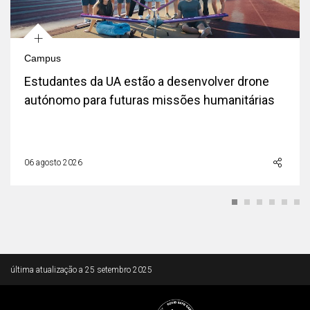
+
Campus
Estudantes da UA estão a desenvolver drone
autónomo para futuras missões humanitárias
06 agosto 2026
Rodapé
última atualização a
25 setembro 2025