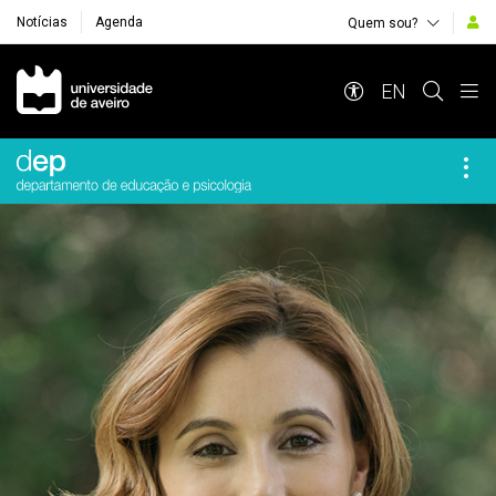
Notícias
Agenda
Quem sou?
Navegação Principal
EN
Destaques Institucionais