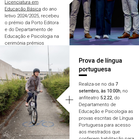
Licenciatura em
Educação Básica
do ano
letivo 2024/2025, recebeu
o prémio da Porto Editora
e do Departamento de
Educação e Psicologia na
cerimónia prémios
escolares da
Universidade de Aveiro.
Prova de língua
portuguesa
Realiza-se no dia
7
setembro, às 10:00h
, no
+
anfiteatro
5.2.22
, do
Departamento de
Educação e Psicologia as
provas escritas de Língua
Portuguesa para acesso
aos mestrados que
conferem habilitação para