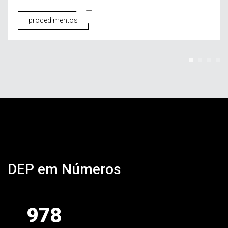
procedimentos
Estatísticas
DEP em Números
978