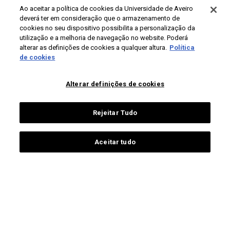
Ao aceitar a política de cookies da Universidade de Aveiro
biblioteca
deverá ter em consideração que o armazenamento de
cookies no seu dispositivo possibilita a personalização da
utilização e a melhoria de navegação no website. Poderá
PÚBLICOS
CONTACTOS
alterar as definições de cookies a qualquer altura.
Política
de cookies
Campus Universitário de
futuros estudantes
Santiago
estudantes ua
Alterar definições de cookies
3810-193 Aveiro
estudantes internacionais
Portugal
alumni
Rejeitar Tudo
+351 234 370 200
pessoas ua
sociedade
contactos gerais
comunicação e media
Aceitar tudo
Proteção de dados
Termos de utilização
Acessibilidade
Mapa do site
Universidade de Aveiro 2026