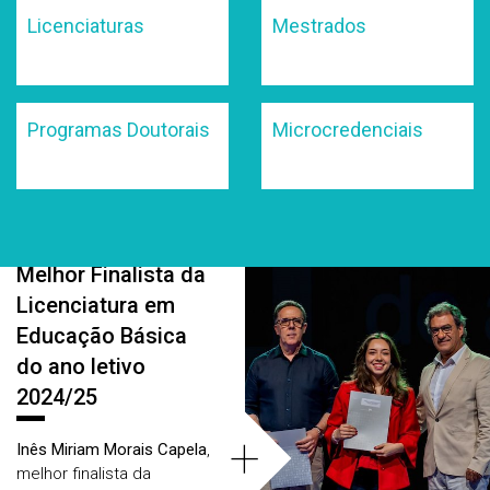
Licenciaturas
Mestrados
Programas Doutorais
Microcredenciais
Melhor Finalista da
Áreas
Licenciatura em
Educação Básica
do ano letivo
2024/25
+
Inês Miriam Morais Capela
,
melhor finalista da