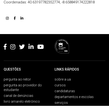
Coordenadas: 40.63197782352774, -8.658849174222818
Rodapé
QUESTÕES
LINKS RÁPIDOS
pergunta ao reitor
sobre a ua
pergunta ao provedor do
cursos
estudante
candidaturas
canal de denúncias
departamentos e escolas
livro amarelo eletrónico
serviços
unidades de investigação