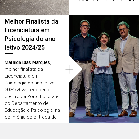
a docência. Estas provas
são obrigatórias para
todos os que pretendam
Melhor Finalista da
candidatar-se aos
Licenciatura em
Mestrados em Ensino, de
Psicologia do ano
acordo com o Decreto-
letivo 2024/25
Lei n.º 9-A de 14 de
fevereiro de 2025.
Mafalda Dias Marques
,
+
melhor finalista da
Licenciatura em
Psicologia
do ano letivo
2024/2025, recebeu o
prémio da Porto Editora e
do Departamento de
Educação e Psicologia, na
cerimónia de entrega de
prémios escolares da
Universidade de Aveiro.