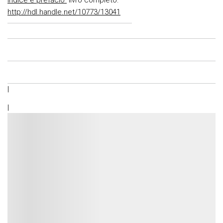
http://hdl.handle.net/10773/13041
|
|