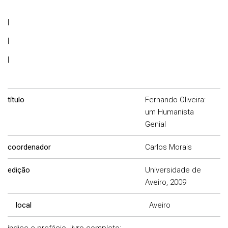
|
|
|
título
Fernando Oliveira:
um Humanista
Genial
coordenador
Carlos Morais
edição
Universidade de
Aveiro, 2009
local
Aveiro
índice e prefácio
livro completo: