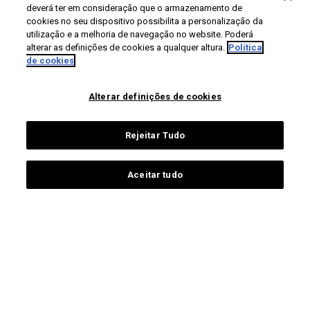
deverá ter em consideração que o armazenamento de
PÚBLICOS
CONTACTOS
cookies no seu dispositivo possibilita a personalização da
utilização e a melhoria de navegação no website. Poderá
Campus Universitário de
futuros estudantes
alterar as definições de cookies a qualquer altura.
Política
Santiago
de cookies
estudantes ua
3810-193 Aveiro
estudantes internacionais
Portugal
Alterar definições de cookies
alumni
+351 234 370 200
pessoas ua
sociedade
Rejeitar Tudo
contactos gerais
comunicação e media
Aceitar tudo
Proteção de dados
Termos de utilização
Acessibilidade
Mapa do site
Universidade de Aveiro 2026