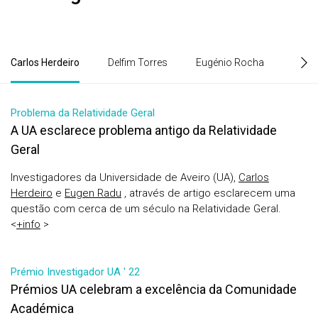
Carlos Herdeiro
Delfim Torres
Eugénio Rocha
Inves
Problema da Relatividade Geral
A UA esclarece problema antigo da Relatividade
Geral
Investigadores da Universidade de Aveiro (UA),
Carlos
Herdeiro
e
Eugen Radu
, através de artigo esclarecem uma
questão com cerca de um século na Relatividade Geral.
<
+info
>
Prémio Investigador UA ' 22
Prémios UA celebram a excelência da Comunidade
Académica