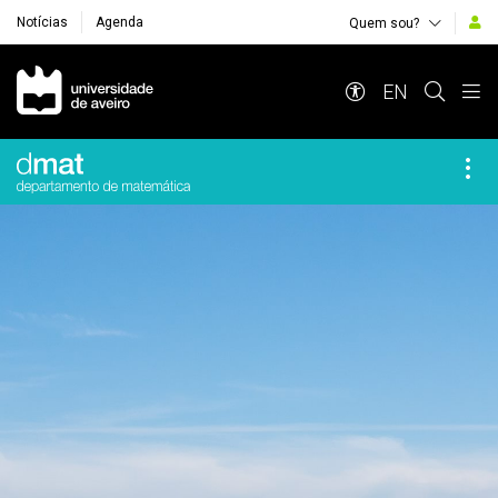
Notícias
Agenda
Quem sou?
Navegação Principal
EN
Destaques Institucionais