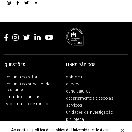
Rodapé
QUESTÕES
LINKS RÁPIDOS
pergunta ao reitor
sobre a ua
pergunta ao provedor do
cursos
estudante
candidaturas
canal de denúncias
departamentos e escolas
livro amarelo eletrónico
serviços
unidades de investigação
biblioteca
Ao aceitar a política de cookies da Universidade de Aveiro