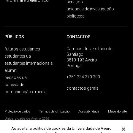
livro amarelo eletrónico
serviços
unidades de investigação
biblioteca
PÚBLICOS
CONTACTOS
Campus Universitário de
futuros estudantes
Santiago
estudantes ua
3810-193 Aveiro
estudantes internacionais
Portugal
alumni
+351 234 370 200
pessoas ua
sociedade
contactos gerais
comunicação e media
Proteção de dados
Termos de utilização
Acessibilidade
Mapa do site
Universidade de Aveiro 2026
Ao aceitar a política de cookies da Universidade de Aveiro