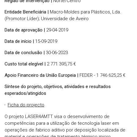
Região de Intervenção |
Norte/Centro
Entidade Beneficiária |
Macro-Moldes para Plásticos, Lda.
(Promotor Líder); Universidade de Aveiro
Data de aprovação |
29-04-2019
Data de início |
15-09-2019
Data de conclusão |
30-06-2023
Custo total elegível |
2 771 395,75 €
Apoio Financeiro da União Europeia |
FEDER - 1 746 625,25 €
Síntese do projeto, objetivos, atividades e resultados
esperados/atingidos
Ficha do projecto
O projeto LASER4AMTT visa o desenvolvimento de
competências para a utilização de tecnologia laser em
operações de fabrico aditivo por deposição localizada de
material e operações de tratamento térmico micro