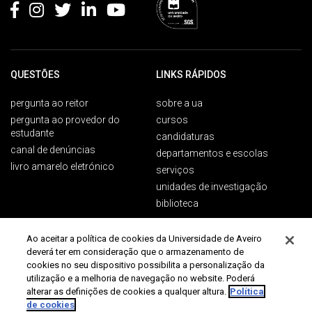
QUESTÕES
LINKS RÁPIDOS
pergunta ao reitor
sobre a ua
pergunta ao provedor do
cursos
estudante
candidaturas
canal de denúncias
departamentos e escolas
livro amarelo eletrónico
serviços
unidades de investigação
biblioteca
Ao aceitar a política de cookies da Universidade de Aveiro
deverá ter em consideração que o armazenamento de
PÚBLICOS
CONTACTOS
cookies no seu dispositivo possibilita a personalização da
utilização e a melhoria de navegação no website. Poderá
Campus Universitário de
futuros estudantes
alterar as definições de cookies a qualquer altura.
Política
Santiago
estudantes ua
de cookies
3810-193 Aveiro