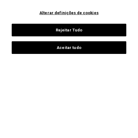
estudantes internacionais
Portugal
alumni
Alterar definições de cookies
+351 234 370 200
pessoas ua
sociedade
contactos gerais
Rejeitar Tudo
comunicação e media
Aceitar tudo
Proteção de dados
Termos de utilização
Acessibilidade
Mapa do site
Universidade de Aveiro 2026