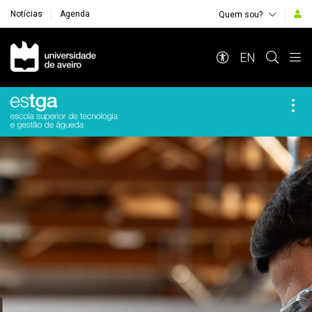
Notícias
Agenda
Quem sou?
Navegação Principal
EN
Destaques Institucionais