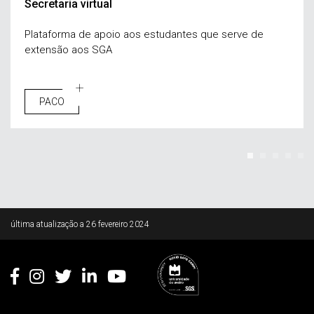
Secretaria virtual
Plataforma de apoio aos estudantes que serve de
extensão aos SGA
PACO
Rodapé
última atualização a
26 fevereiro 2024