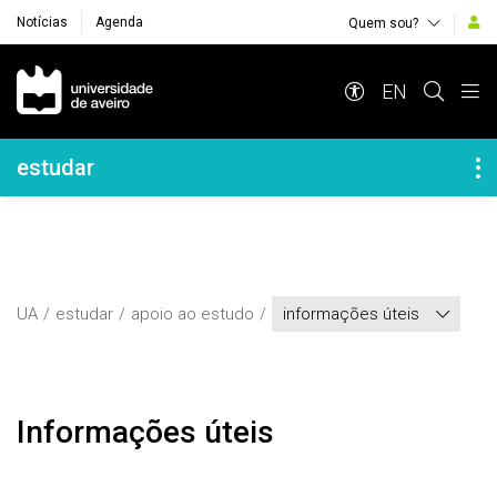
Notícias
Agenda
Quem sou?
Navegação Principal
EN
Navegação Lateral
estudar
UA
estudar
apoio ao estudo
informações úteis
Informações úteis