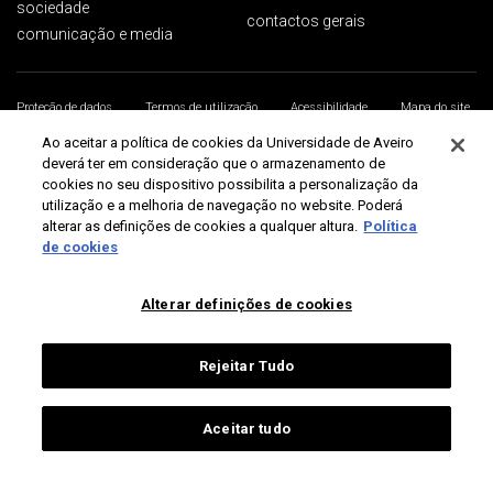
sociedade
contactos gerais
comunicação e media
Proteção de dados
Termos de utilização
Acessibilidade
Mapa do site
Universidade de Aveiro 2026
Ao aceitar a política de cookies da Universidade de Aveiro
deverá ter em consideração que o armazenamento de
cookies no seu dispositivo possibilita a personalização da
utilização e a melhoria de navegação no website. Poderá
alterar as definições de cookies a qualquer altura.
Política
de cookies
Alterar definições de cookies
Rejeitar Tudo
Aceitar tudo