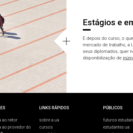
Estágios e e
+
E depois do curso, o qu
mercado de trabalho, a 
seus diplomados, quer no
disponibilização de
inúm
ES
LINKS RÁPIDOS
PÚBLICOS
 ao reitor
sobre a ua
futuros estudan
a ao provedor do
cursos
estudantes ua
te