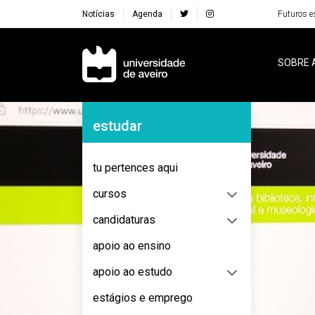
Notícias
Agenda
Futuros e
Navegação Principal
SOBRE 
Destaques Institucionais
Navegação Lateral
estudar
tu pertences aqui
cursos
candidaturas
apoio ao ensino
apoio ao estudo
estágios e emprego