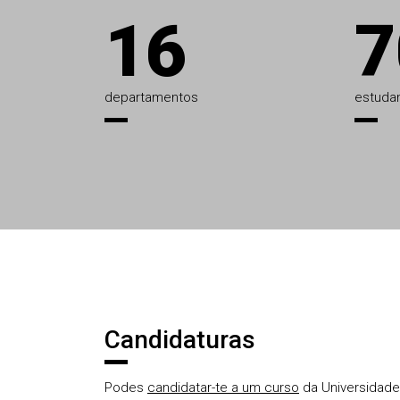
16
7
departamentos
estuda
Áreas
Candidaturas
Podes
candidatar-te a um curso
da Universidade