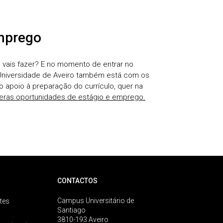
mprego
e vais fazer? E no momento de entrar no
Universidade de Aveiro também está com os
 apoio à preparação do currículo, quer na
eras oportunidades de estágio e emprego.
CONTACTOS
Campus Universitário de
tes
Santiago
3810-193 Aveiro