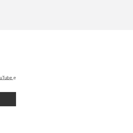
uTube
e