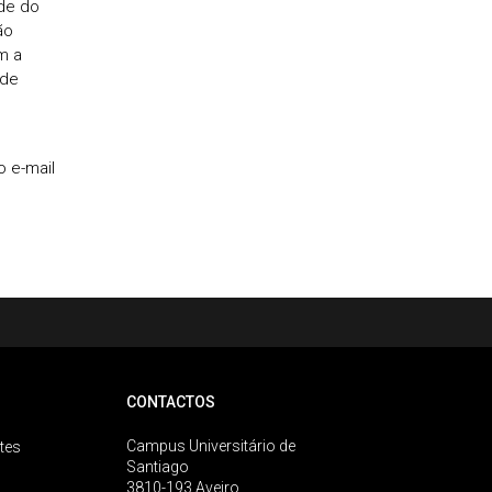
de do
ão
m a
 de
o e-mail
CONTACTOS
Campus Universitário de
tes
Santiago
3810-193 Aveiro