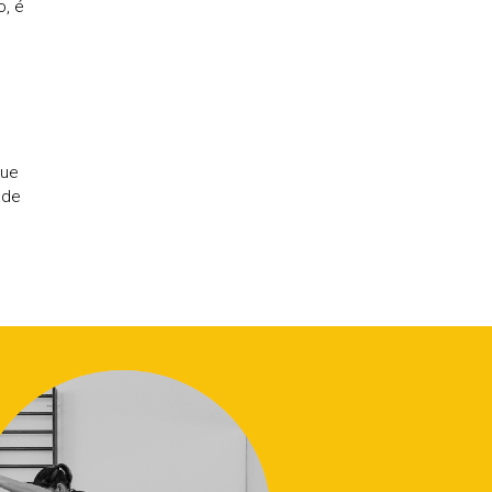
, é
que
ade