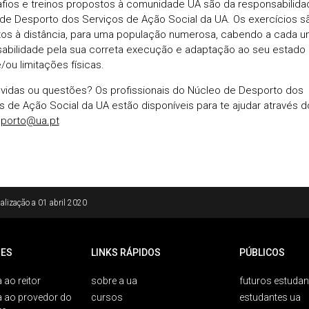
fios e treinos propostos à comunidade UA são da responsabilida
de Desporto dos Serviços de Ação Social da UA. Os exercícios s
os à distância, para uma população numerosa, cabendo a cada u
abilidade pela sua correta execução e adaptação ao seu estado
/ou limitações físicas.
vidas ou questões? Os profissionais do Núcleo de Desporto dos
s de Ação Social da UA estão disponíveis para te ajudar através d
sporto@ua.pt
alização a
01 abril 2020
ES
LINKS RÁPIDOS
PÚBLICOS
 ao reitor
sobre a ua
futuros estudan
a ao provedor do
cursos
estudantes ua