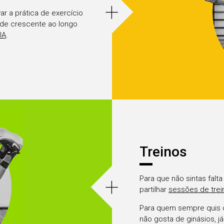
+
ar a prática de exercício
ade crescente ao longo
UA
.
Treinos
+
Para que não sintas falta
partilhar
sessões de tre
Para quem sempre quis c
não gosta de ginásios, j