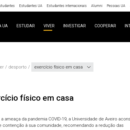
studantes
Estudantes UA
Estudantes internacionais
Alumni
Pessoas UA
A UA
ESTUDAR
VIVER
INVESTIGAR
COOPERAR
IN
ver
desporto
exercício físico em casa
rcício físico em casa
 a ameaça da pandemia COVID-19, a Universidade de Aveiro acon
e contenção à sua comunidade, recomendando a redução das