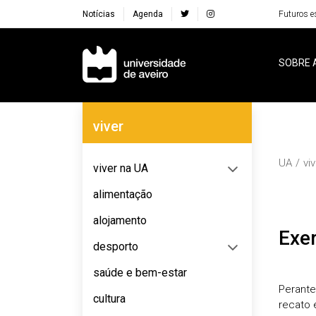
Notícias
Agenda
Futuros e
Navegação Principal
SOBRE 
Navegação Lateral
viver
UA
vi
viver na UA
alimentação
alojamento
Exe
desporto
saúde e bem-estar
Perante
cultura
recato 