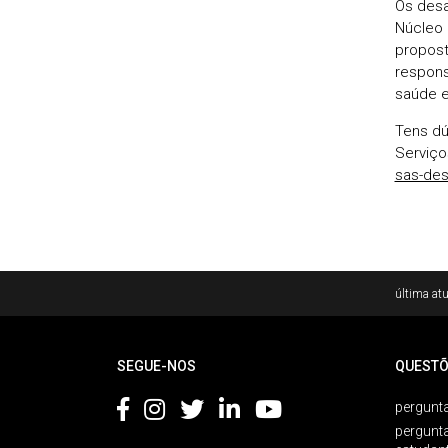
Os desa
Núcleo 
propost
respons
saúde e
Tens dú
Serviço
sas-de
Rodapé
última atu
SEGUE-NOS
QUESTÕ
pergunta
pergunt