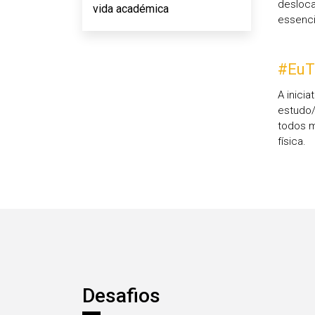
desloca
vida académica
essenci
#EuT
A inici
estudo/
todos m
física.
Áreas
Desafios