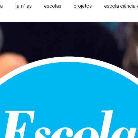
ca
famílias
escolas
projetos
escola ciência 