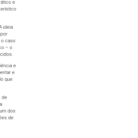
ático e
erístico
 ideia
 por
 o caso
co – o
cidos.
iência e
entar e
do que
o de
a
 um dos
iões de