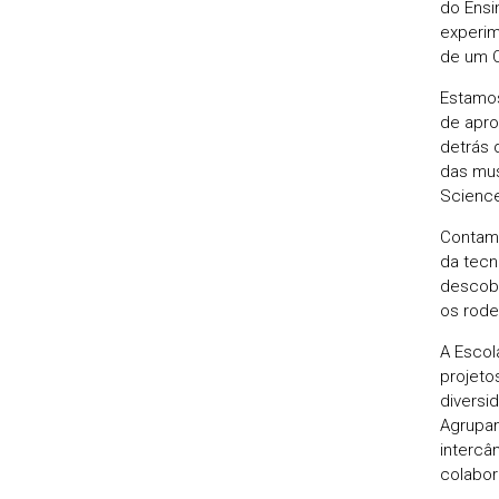
do Ensi
experim
de um C
Estamos
de apro
detrás 
das mus
Science
Contamo
da tecn
descobr
os rode
A Escol
projeto
diversi
Agrupam
intercâ
colabor