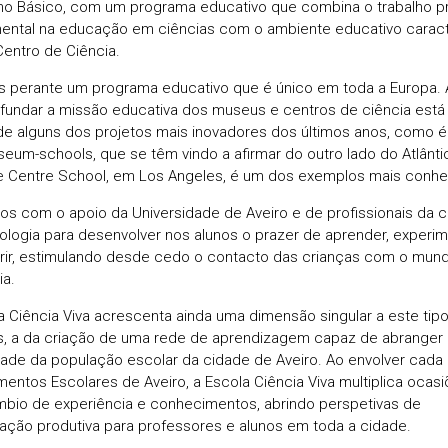
no Básico, com um programa educativo que combina o trabalho pr
ental na educação em ciências com o ambiente educativo caract
entro de Ciência.
 perante um programa educativo que é único em toda a Europa. A
fundar a missão educativa dos museus e centros de ciência está
de alguns dos projetos mais inovadores dos últimos anos, como é
eum-schools, que se têm vindo a afirmar do outro lado do Atlânti
 Centre School, em Los Angeles, é um dos exemplos mais conhe
s com o apoio da Universidade de Aveiro e de profissionais da c
ologia para desenvolver nos alunos o prazer de aprender, experim
ir, estimulando desde cedo o contacto das crianças com o mun
ia.
a Ciência Viva acrescenta ainda uma dimensão singular a este tip
s, a da criação de uma rede de aprendizagem capaz de abranger 
dade da população escolar da cidade de Aveiro. Ao envolver cada
entos Escolares de Aveiro, a Escola Ciência Viva multiplica ocas
mbio de experiência e conhecimentos, abrindo perspetivas de
ação produtiva para professores e alunos em toda a cidade.