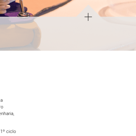
da
ro
nharia,
1º ciclo