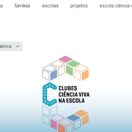
ca
famílias
escolas
projetos
escola ciência 
abrica