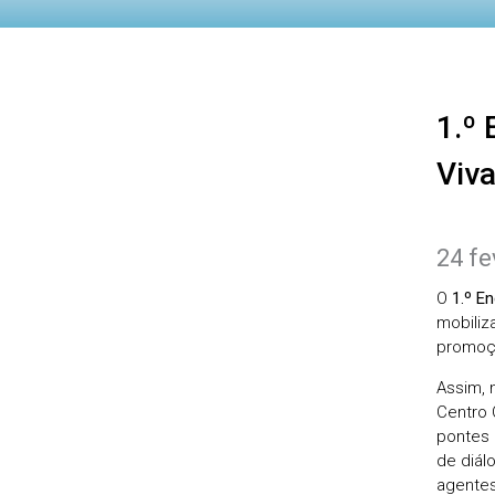
1.º Encontro Regional de Clubes Ciência
Viva
24 fe
O
1.º E
mobiliz
promoçã
Assim, 
Centro 
pontes 
de diál
agentes