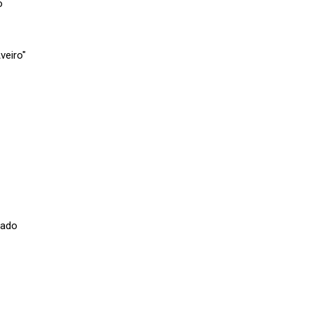
o
veiro"
lado