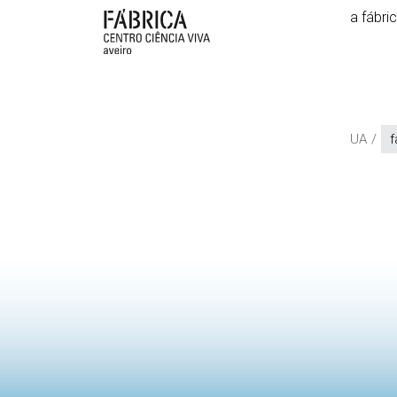
a fábri
UA
f