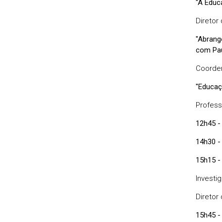
"A Educ
Diretor
"Abrang
com Pa
Coorden
"Educaç
Profess
12h45 -
14h30 -
15h15 -
Investi
Diretor
15h45 - 