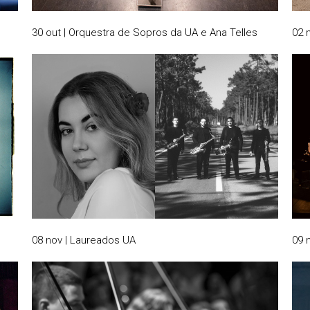
30 out | Orquestra de Sopros da UA e Ana Telles
02 
08 nov | Laureados UA
09 