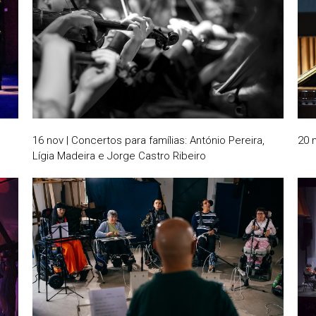
16 nov | Concertos para famílias: António Pereira,
20 
Lígia Madeira e Jorge Castro Ribeiro