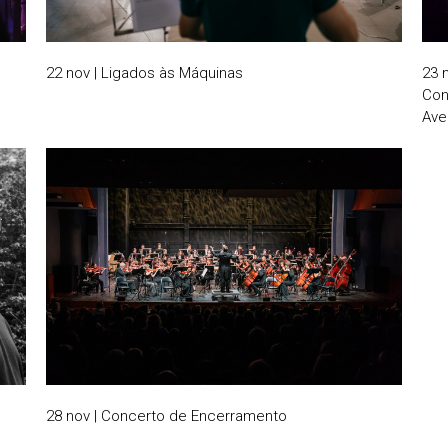
22 nov | Ligados às Máquinas
23 
Con
Ave
28 nov | Concerto de Encerramento