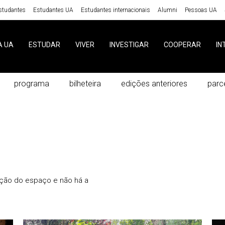
studantes
Estudantes UA
Estudantes internacionais
Alumni
Pessoas UA
A UA
ESTUDAR
VIVER
INVESTIGAR
COOPERAR
IN
programa
bilheteira
edições anteriores
parc
tação do espaço e não há a