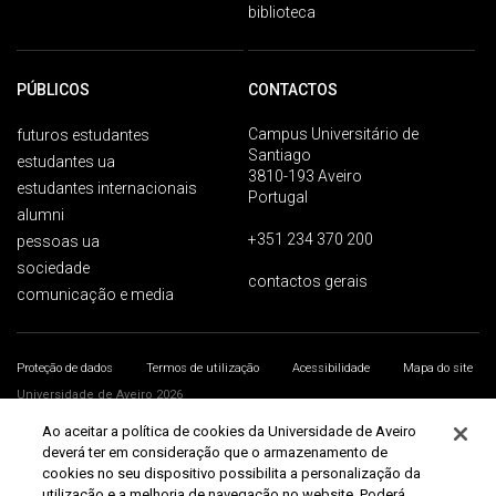
biblioteca
PÚBLICOS
CONTACTOS
Campus Universitário de
futuros estudantes
Santiago
estudantes ua
3810-193 Aveiro
estudantes internacionais
Portugal
alumni
+351 234 370 200
pessoas ua
sociedade
contactos gerais
comunicação e media
Proteção de dados
Termos de utilização
Acessibilidade
Mapa do site
Universidade de Aveiro 2026
Ao aceitar a política de cookies da Universidade de Aveiro
deverá ter em consideração que o armazenamento de
cookies no seu dispositivo possibilita a personalização da
utilização e a melhoria de navegação no website. Poderá