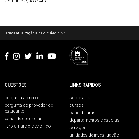
Comunicação e Arte
Rodapé
última atualização a
21 outubro 2024
QUESTÕES
LINKS RÁPIDOS
pergunta ao reitor
sobre a ua
pergunta ao provedor do
cursos
estudante
candidaturas
canal de denúncias
departamentos e escolas
livro amarelo eletrónico
serviços
unidades de investigação