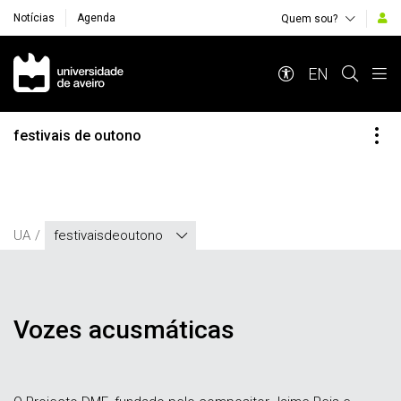
Notícias
Agenda
Quem sou?
Navegação Principal
EN
festivais de outono
UA
festivaisdeoutono
Vozes acusmáticas