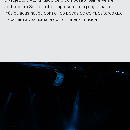
O Projecto DME, fundado pelo compositor Jaime Reis e
sediado em Seia e Lisboa, apresenta um programa de
música acusmática com cinco peças de compositores que
trabalham a voz humana como material musical.