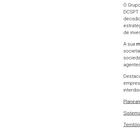
O Grupo
DCSPT 
decisão
estraté
de inve
A sua
m
societa
socieda
agentes 
Destaca
empresa
interdis
Planeam
Sistema
Territór