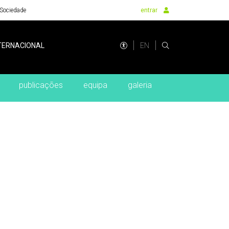
Sociedade
entrar
EN
TERNACIONAL
publicações
equipa
galeria