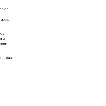
 no
da de
grupos
ios
m a
o com
es, das