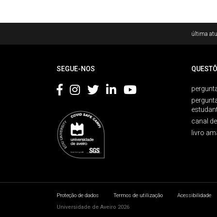
Rodapé
última atu
SEGUE-NOS
QUESTÕ
pergunta
pergunt
estudan
canal d
livro am
Proteção de dados
Termos de utilização
Acessibilidade
Universidade de Aveiro 2026