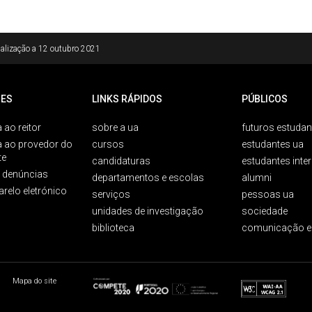
alização a
12 outubro 2021
ES
LINKS RÁPIDOS
PÚBLICOS
 ao reitor
sobre a ua
futuros estudan
a ao provedor do
cursos
estudantes ua
te
candidaturas
estudantes inte
e denúncias
departamentos e escolas
alumni
arelo eletrónico
serviços
pessoas ua
unidades de investigação
sociedade
biblioteca
comunicação e
Mapa do site