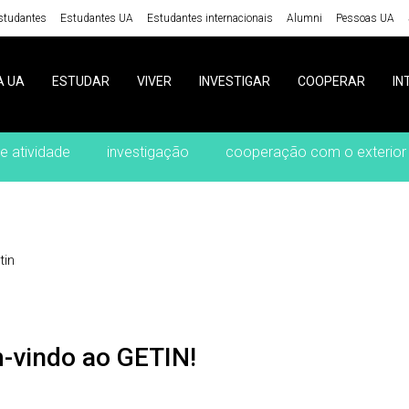
studantes
Estudantes UA
Estudantes internacionais
Alumni
Pessoas UA
A UA
ESTUDAR
VIVER
INVESTIGAR
COOPERAR
IN
e atividade
investigação
cooperação com o exterior
tin
m-vindo ao GETIN!