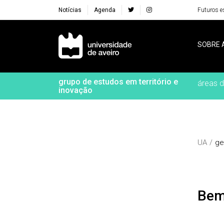
Notícias
Agenda
Futuros e
Navegação Principal
SOBRE 
grupo de estudos em território e
áreas d
inovação
UA
ge
Be